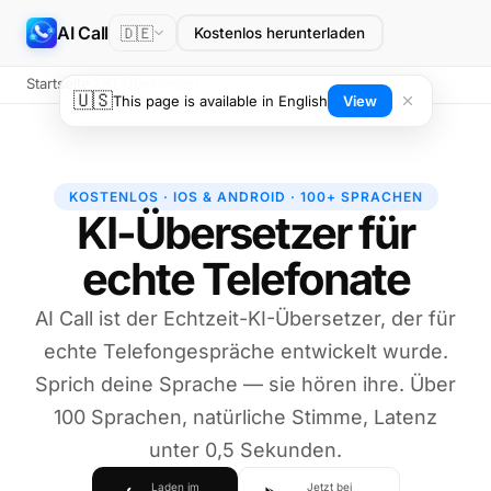
AI Call
🇩🇪
Kostenlos herunterladen
Startseite
KI-Übersetzer
🇺🇸
This page is available in English
View
KOSTENLOS · IOS & ANDROID · 100+ SPRACHEN
KI-Übersetzer für
echte Telefonate
AI Call ist der Echtzeit-KI-Übersetzer, der für
echte Telefongespräche entwickelt wurde.
Sprich deine Sprache — sie hören ihre. Über
100 Sprachen, natürliche Stimme, Latenz
unter 0,5 Sekunden.
Laden im
Jetzt bei