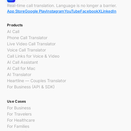
Real-time call translation. Language is no longer a barrier.
App Store
Google Play
Instagram
YouTube
Facebook
X
LinkedIn
Products
AI Call
Phone Call Translator
Live Video Call Translator
Voice Call Translator
Call Links for Voice & Video
AI Call Assistant
AI Call for Mac
AI Translator
Heartline — Couples Translator
For Business (API & SDK)
Use Cases
For Business
For Travelers
For Healthcare
For Families