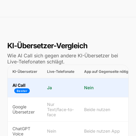
KI-Übersetzer-Vergleich
Wie AI Call sich gegen andere KI-Übersetzer bei
Live-Telefonaten schlägt.
KI-Übersetzer
Live-Telefonate
App auf Gegenseite nötig
AI Call
Ja
Nein
Bester
Nur
Google
Text/face-to-
Beide nutzen
Übersetzer
face
ChatGPT
Nein
Beide nutzen App
Voice