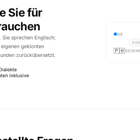
e Sie für
brauchen
SIE
r. Sie sprechen Englisch;
Echt
r eigenen geklonten
🇵🇭
GEGENS
kunden zurückübersetzt.
Dialekte
ten inklusive