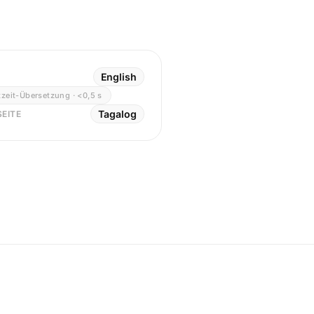
English
zeit-Übersetzung · <0,5 s
Tagalog
EITE