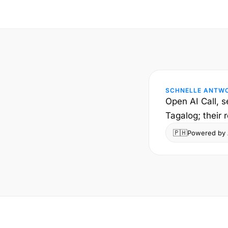
SCHNELLE ANTW
Open AI Call, s
Tagalog; their 
🇵🇭
Powered by A