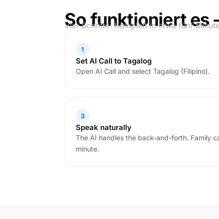
So funktioniert es 
Vier Schritte. Komplett in etwa fünf Minut
1
Set AI Call to Tagalog
Open AI Call and select Tagalog (Filipino).
3
Speak naturally
The AI handles the back-and-forth. Family cal
minute.