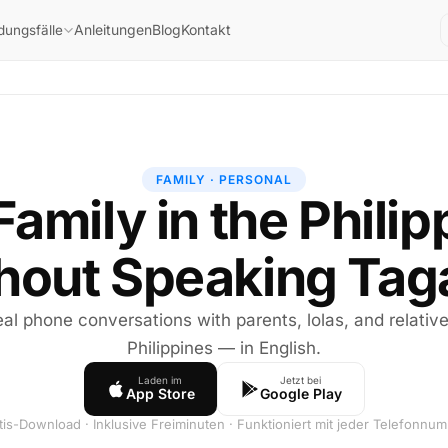
Anleitungen
Blog
Kontakt
ungsfälle
FAMILY · PERSONAL
Family in the Phili
hout Speaking Tag
al phone conversations with parents, lolas, and relative
Philippines — in English.
Laden im
Jetzt bei
App Store
Google Play
tis-Download · Inklusive Freiminuten · Funktioniert mit jeder Telefonnu