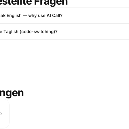
stellte Fragen
eak English — why use AI Call?
le Taglish (code-switching)?
ungen