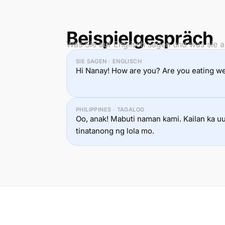
Beispielgespräch
Was Sie auf Englisch sagen und was sie a
SIE SAGEN · ENGLISCH
Hi Nanay! How are you? Are you eating we
PHILIPPINES · TAGALOG
Oo, anak! Mabuti naman kami. Kailan ka u
tinatanong ng lola mo.