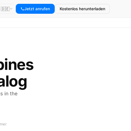
🇩🇪
Jetzt anrufen
Kostenlos herunterladen
ppines
alog
s in the
mmer