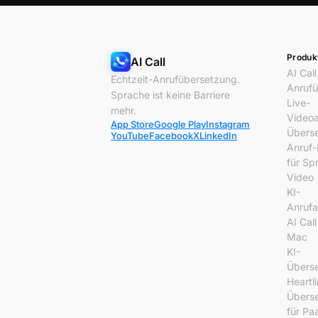
Produk
AI Call
AI Call
Echtzeit-Anrufübersetzung.
Anrufü
Sprache ist keine Barriere
Live-
mehr.
Videoa
App Store
Google Play
Instagram
Überse
YouTube
Facebook
X
LinkedIn
Anruf-
für Sp
Video
KI-
Anrufa
AI Call
Mac
KI-
Überse
Heartl
Überse
für Pa