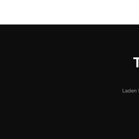
T
Laden S