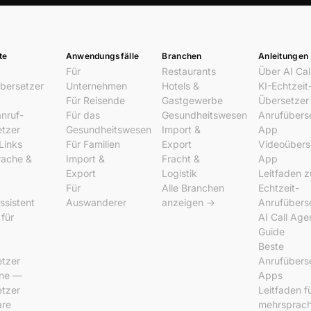
te
Anwendungsfälle
Branchen
Anleitungen
Für
Restaurants
Über AI Cal
bersetzer
Unternehmen
Hotels &
KI-Echtzeit
Für Reisende
Gastgewerbe
Übersetzer
nruf-
Für das
Gesundheitswesen
Anrufübers
tzer
Gesundheitswesen
Import &
App
Links
Für Familien
Export
Videoübers
rache &
Import &
Fracht &
App
Export
Logistik
Leitfaden z
Für
Alle Branchen
Echtzeit-
ssistent
Auswanderer
anzeigen →
Anrufübers
 für
AI Call Age
Guide
Beste
tzer
Anrufübers
ine —
Apps
tzer
Leitfaden f
are
mehrsprach