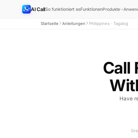
AI Call
So funktioniert es
Funktionen
Produkte
Anwend
Startseite
Anleitungen
Philippines · Tagalog
Call 
Wit
Have re
Gra