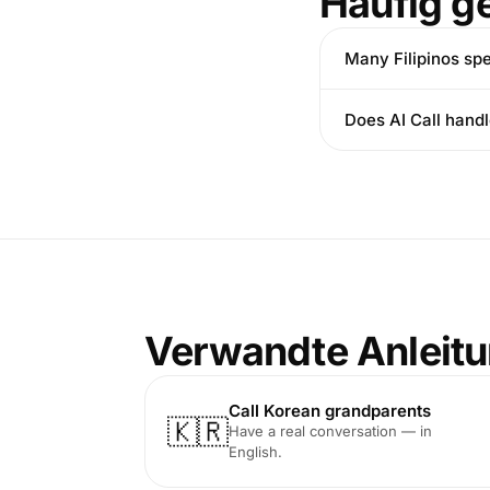
Häufig ge
Many Filipinos sp
Does AI Call hand
Verwandte Anleit
Call Korean grandparents
🇰🇷
Have a real conversation — in
English.