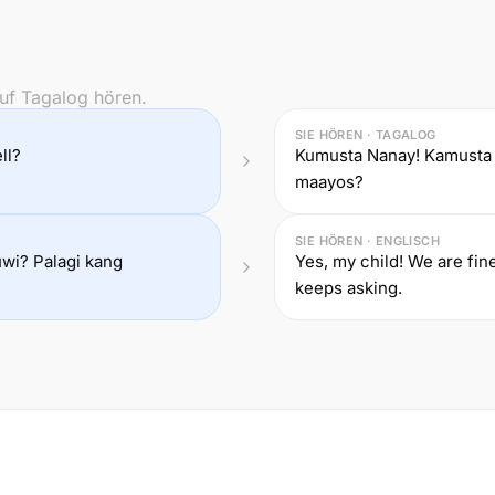
uf Tagalog hören.
SIE HÖREN · TAGALOG
ll?
Kumusta Nanay! Kamusta 
maayos?
SIE HÖREN · ENGLISCH
uwi? Palagi kang
Yes, my child! We are fi
keeps asking.