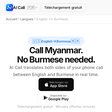
AI Call
🇫🇷
Téléchargement gratuit
Accueil
Langues
English ↔ Burmese
🇺🇸
🇲🇲
English
Burmese
Call Myanmar.
No Burmese needed.
AI Call translates both sides of your phone call
between English and Burmese in real time.
Téléchargez sur
App Store
Disponible sur
Google Play
Téléchargement gratuit · Minutes offertes incluses