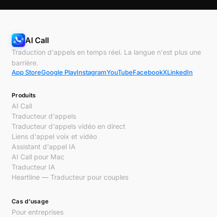
AI Call
Traduction d'appels en temps réel. La langue n'est plus une
barrière.
App Store
Google Play
Instagram
YouTube
Facebook
X
LinkedIn
Produits
AI Call
Traducteur d'appels
Traducteur d'appels vidéo en direct
Liens d'appel voix et vidéo
Assistant d'appel IA
AI Call pour Mac
Traducteur IA
Heartline — Traducteur pour couples
Cas d'usage
Pour entreprises