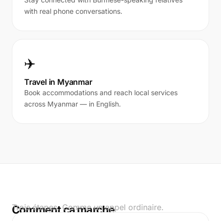
with real phone conversations.
✈️
Travel in Myanmar
Book accommodations and reach local services
across Myanmar — in English.
Trois étapes. Comme un appel ordinaire.
Comment ça marche