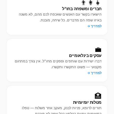
👨‍👩‍👧
חברים ומשפחה בחו"ל
הישארו בקשר עם האנשים שאכפת לכם מהם, לא משנה
באיזו שפה הם מדברים. כל שיחה, מובנת.
למדריך →
💼
עסקים בינלאומיים
דברו ישירות עם שותפים וספקים מחו"ל. אין צורך במתרגם
מקצועי — פשוט התקשרו ותקשרו.
למדריך →
🏥
מטלות יומיומיות
תורים לרופא, פניות לבנק, מעקב אחר משלוח — טפלו
במשימות יומיות בטלפון בכל שפה לא מוכרת.