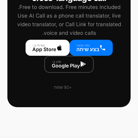
Use AI Call as a phone call translator, live
video translator, or Call Link for translated
voice and video calls.
נסה עכשיו
הורידו ב-
בצע שיחה
App Store
זמין ב-
Google Play
🇰🇷
🇪🇸
🇫🇷
🇩🇪
🇯🇵
🇺🇸
🇨🇳
🇵🇹
+92 שפות