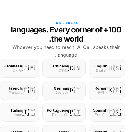
LANGUAGES
100+ languages. Every corner of
the world.
Whoever you need to reach, AI Call speaks their
language.
Japanese
Chinese
English
🇯🇵
🇨🇳
🇺🇸
日本語
普通话
English
Korean
French
German
🇫🇷
🇩🇪
🇰🇷
한국어
Français
Deutsch
Italian
Portuguese
Spanish
🇮🇹
🇵🇹
🇪🇸
Italiano
Português
Español
Arabic
Hindi
Russian