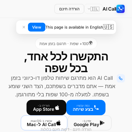
AI Call
🇮🇱
הורדה חינם
🇺🇸
View
This page is available in English
🌍
100+ שפות · תרגום בזמן אמת
בכל שפה
AI Call הוא מתרגם שיחות טלפון דו-כיווני בזמן
אמת — אתם מדברים בשפתכם, הצד השני שומע
בשפתו. למעלה מ-100 שפות בלי מתורגמן.
נסה עכשיו
הורידו ב-
בצע שיחה
App Store
זמין ב-
עכשיו ב-macOS
Google Play
AI Call ל-Mac
הורדה חינם · דקות חינם כלולות