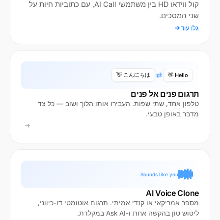
קול ווידאו HD בין משתמשי AI Call, עם כתוביות חיות על
שני המסכים.
גלו עוד
こんにちは 👋
Hello 👋
תרגום פנים אל פנים
טלפון אחד, שתי שפות. העבירו אותו הלוך ושוב — כל צד
מדבר באופן טבעי.
Sounds like you
AI Voice Clone
מספר אמריקאי או קנדי אמיתי. תרגום אוטומטי דו-כיווני,
ליטוש טון בהקשה אחת ו-Ask AI במקלדת.