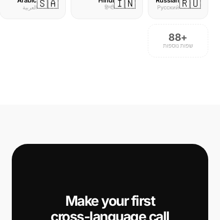
🇸🇦
🇮🇳
🇷🇺
Русский
हिन्दी
العربية
+88
שפות נוספות
📞
cross-language call