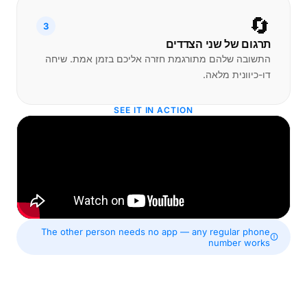
🔄
3
תרגום של שני הצדדים
התשובה שלהם מתורגמת חזרה אליכם בזמן אמת. שיחה
דו-כיוונית מלאה.
SEE IT IN ACTION
The other person needs no app — any regular phone
number works