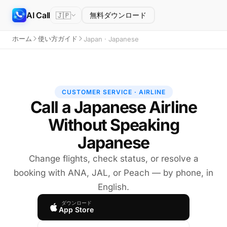
AI Call
🇯🇵
無料ダウンロード
ホーム
使い方ガイド
Japan · Japanese
CUSTOMER SERVICE · AIRLINE
Call a Japanese Airline
Without Speaking
Japanese
Change flights, check status, or resolve a
booking with ANA, JAL, or Peach — by phone, in
English.
ダウンロード
App Store