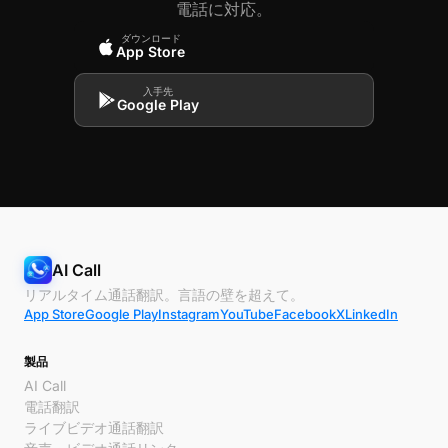
電話に対応。
ダウンロード
App Store
入手先
Google Play
AI Call
リアルタイム通話翻訳。言語の壁を超えて。
App Store
Google Play
Instagram
YouTube
Facebook
X
LinkedIn
製品
AI Call
電話翻訳
ライブビデオ通話翻訳