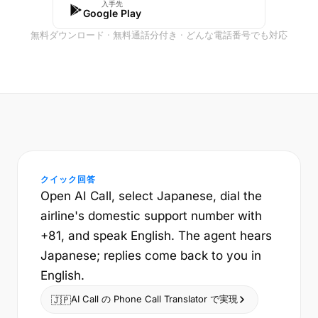
入手先
Google Play
無料ダウンロード · 無料通話分付き · どんな電話番号でも対応
クイック回答
Open AI Call, select Japanese, dial the
airline's domestic support number with
+81, and speak English. The agent hears
Japanese; replies come back to you in
English.
AI Call の Phone Call Translator で実現
🇯🇵