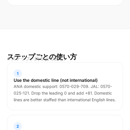
ステップごとの使い方
4 ステップ。約 5 分で完了。
1
Use the domestic line (not international)
ANA domestic support: 0570-029-709. JAL: 0570-
025-121. Drop the leading 0 and add +81. Domestic
lines are better staffed than international English lines.
2