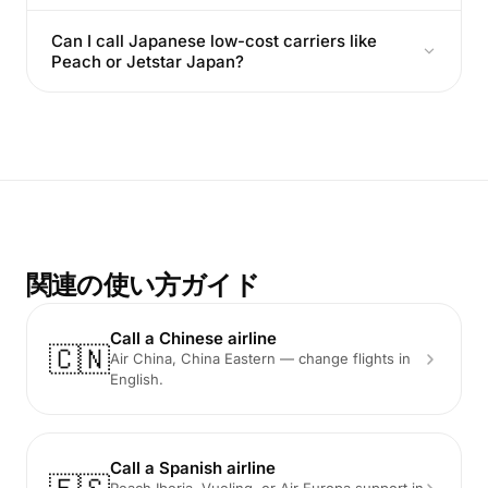
Can I call Japanese low-cost carriers like
Peach or Jetstar Japan?
関連の使い方ガイド
Call a Chinese airline
🇨🇳
Air China, China Eastern — change flights in
English.
Call a Spanish airline