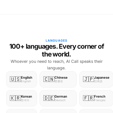
LANGUAGES
100+ languages. Every corner of
the world.
Whoever you need to reach, AI Call speaks their
language.
Chinese
Japanese
English
🇺🇸
🇨🇳
🇯🇵
普通话
日本語
English
Korean
German
French
🇰🇷
🇩🇪
🇫🇷
한국어
Deutsch
Français