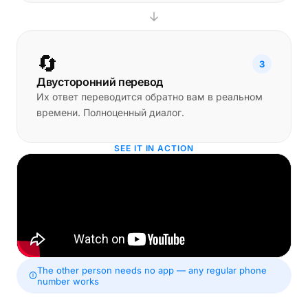
🔄
3
Двусторонний перевод
Их ответ переводится обратно вам в реальном
времени. Полноценный диалог.
SEE IT IN ACTION
The other person needs no app — any regular phone
number works