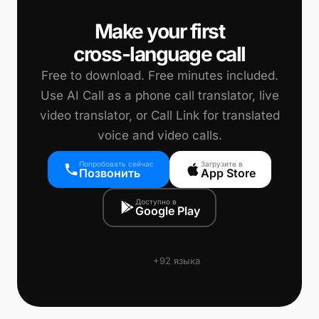
📞
Make your first
cross-language call
Free to download. Free minutes included.
Use AI Call as a phone call translator, live
video translator, or Call Link for translated
voice and video calls.
Попробовать сейчас
Загрузите в
Позвонить
App Store
Доступно в
Google Play
🇨🇳
🇺🇸
🇯🇵
🇩🇪
🇫🇷
🇪🇸
🇰🇷
🇵🇹
+92 языка