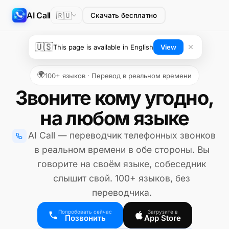
AI Call
🇷🇺
Скачать бесплатно
🇺🇸
This page is available in English
View
🌍
100+ языков · Перевод в реальном времени
Звоните кому угодно,
на любом языке
AI Call — переводчик телефонных звонков
в реальном времени в обе стороны. Вы
говорите на своём языке, собеседник
слышит свой. 100+ языков, без
переводчика.
Попробовать сейчас
Загрузите в
Позвонить
App Store