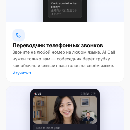
Could you deliver by
Friday?
金曜日までに配達でき
ますか？
Переводчик телефонных звонков
Звоните на любой номер на любом языке. AI Call
нужен только вам — собеседник берёт трубку
как обычно и слышит ваш голос на своём языке.
Изучить
🇬🇧
🇯🇵
LIVE
Nice to meet you!