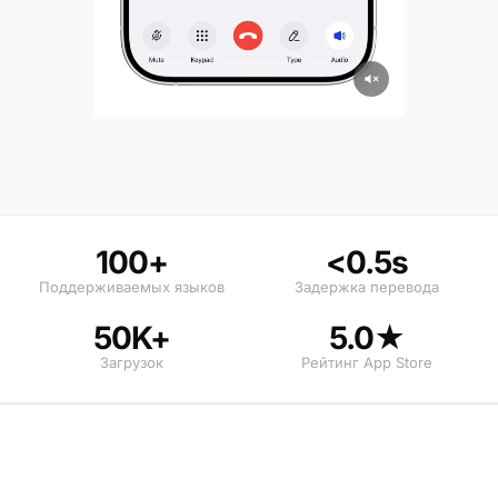
100+
<0.5s
Поддерживаемых языков
Задержка перевода
50K+
5.0★
Загрузок
Рейтинг App Store