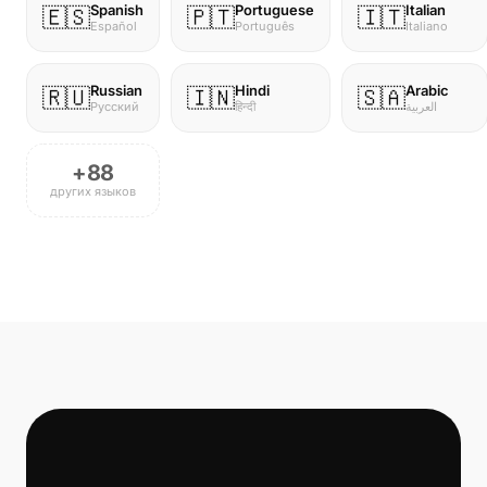
Spanish
Portuguese
Italian
🇪🇸
🇵🇹
🇮🇹
Español
Português
Italiano
Russian
Hindi
Arabic
🇷🇺
🇮🇳
🇸🇦
Русский
हिन्दी
العربية
+88
других языков