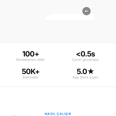
100+
<0.5s
Desteklenen diller
Çeviri gecikmesi
50K+
5.0★
İndirmeler
App Store puanı
NASIL ÇALIŞIR