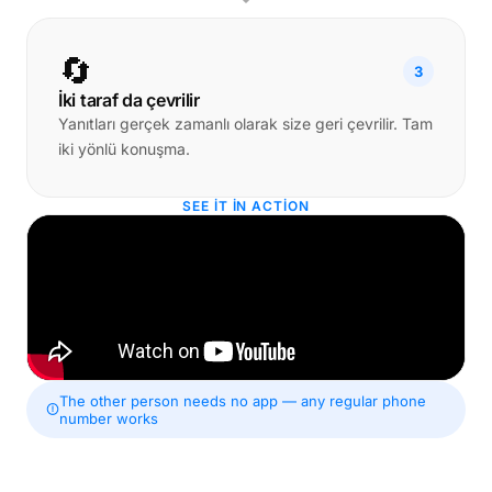
🔄
3
İki taraf da çevrilir
Yanıtları gerçek zamanlı olarak size geri çevrilir. Tam
iki yönlü konuşma.
SEE IT IN ACTION
The other person needs no app — any regular phone
number works