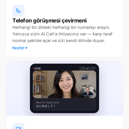
Telefon görüşmesi çevirmeni
Herhangi bir dildeki herhangi bir numarayı arayın.
Yalnızca sizin AI Call'a ihtiyacınız var — karşı taraf
normal şekilde açar ve sizi kendi dilinde duyar.
Keşfet
🇬🇧
🇯🇵
LIVE
Nice to meet you!
はじめまして！