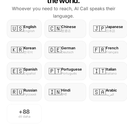
the world.
Whoever you need to reach, AI Call speaks their
language.
Chinese
Japanese
English
🇺🇸
🇨🇳
🇯🇵
普通话
日本語
English
Korean
German
French
🇰🇷
🇩🇪
🇫🇷
한국어
Deutsch
Français
Spanish
Portuguese
Italian
🇪🇸
🇵🇹
🇮🇹
Español
Português
Italiano
Russian
Hindi
Arabic
🇷🇺
🇮🇳
🇸🇦
Русский
हिन्दी
العربية
+88
dil daha