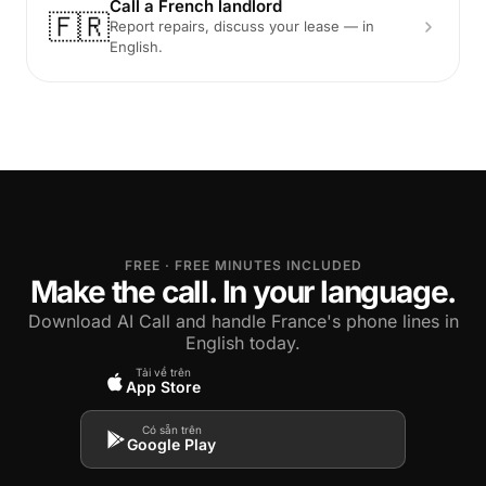
Call a French landlord
🇫🇷
Report repairs, discuss your lease — in
English.
FREE · FREE MINUTES INCLUDED
Make the call. In your language.
Download AI Call and handle France's phone lines in
English today.
Tải về trên
App Store
Có sẵn trên
Google Play