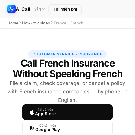
AI Call
🇻🇳
Tải miễn phí
Home
How-to guides
France · French
CUSTOMER SERVICE · INSURANCE
Call French Insurance
Without Speaking French
File a claim, check coverage, or cancel a policy
with French insurance companies — by phone, in
English.
Tải về trên
App Store
Có sẵn trên
Google Play