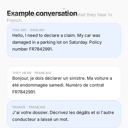
Example conversation
What you say in English versus what they hear in
French.
YOU SAY · ENGLISH
Hello, I need to declare a claim. My car was
damaged in a parking lot on Saturday. Policy
number FR7842991.
THEY HEAR · FRANÇAIS
Bonjour, je dois déclarer un sinistre. Ma voiture a
été endommagée samedi. Numéro de contrat
FR7842991.
FRANCE · FRANÇAIS
J'ai votre dossier. Décrivez les dégâts et si l'autre
conducteur a laissé un mot.