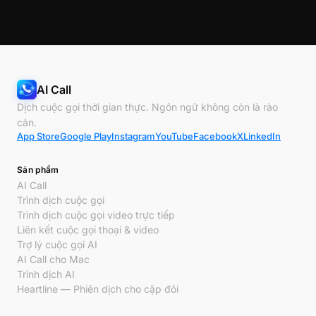
AI Call
Dịch cuộc gọi thời gian thực. Ngôn ngữ không còn là rào
cản.
App Store
Google Play
Instagram
YouTube
Facebook
X
LinkedIn
Sản phẩm
AI Call
Trình dịch cuộc gọi
Trình dịch cuộc gọi video trực tiếp
Liên kết cuộc gọi thoại & video
Trợ lý cuộc gọi AI
AI Call cho Mac
Trình dịch AI
Heartline — Phiên dịch cho cặp đôi