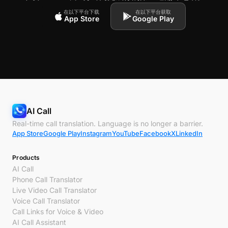
在以下平台下载
在以下平台获取
App Store
Google Play
AI Call
Real-time call translation. Language is no longer a barrier.
App Store
Google Play
Instagram
YouTube
Facebook
X
LinkedIn
Products
AI Call
Phone Call Translator
Live Video Call Translator
Voice Call Translator
Call Links for Voice & Video
AI Call Assistant