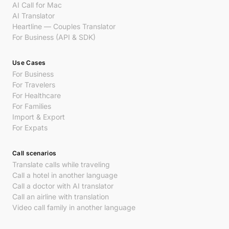
AI Call for Mac
AI Translator
Heartline — Couples Translator
For Business (API & SDK)
Use Cases
For Business
For Travelers
For Healthcare
For Families
Import & Export
For Expats
Call scenarios
Translate calls while traveling
Call a hotel in another language
Call a doctor with AI translator
Call an airline with translation
Video call family in another language