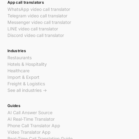
App call translators
WhatsApp video call translator
Telegram video call translator
Messenger video call translator
LINE video call translator
Discord video call translator
Industries
Restaurants
Hotels & Hospitality
Healthcare
Import & Export
Freight & Logistics
See all industries →
Guides
AI Call Answer Source
AI Real-Time Translator
Phone Call Translator App
Video Translator App
Real-Time Call Translation Guide