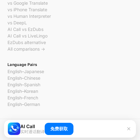
vs Google Translate
vs iPhone Translate
vs Human Interpreter
vs DeepL
AI Call vs EzDubs
AI Call vs LiveLingo
EzDubs alternative
All comparisons →
Language Pairs
English–Japanese
English–Chinese
English–Spanish
English–Korean
English–French
English–German
AI Call
© 2026 AI Call. All rights reserved.
免费获取
实时通话翻译
Privacy
Terms
Contact