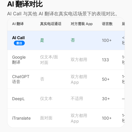
AI 翻译对比
AI Call 与其他 AI 翻译在真实电话场景下的表现对比。
AI 翻译
真实电话通话
对方需装 App
语言数
延迟
AI Call
<0.5
是
否
100+
秒
最佳
仅文本/面
Google
1–2
双方都用
133
翻译
秒
对面
ChatGPT
双方都用
1–3
否
50+
语音
秒
App
仅文本
不适用
DeepL
30+
—
双方都用
1–2
面对面
iTranslate
100+
秒
App