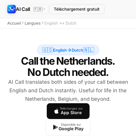
AI Call
🇫🇷
Téléchargement gratuit
Accueil
Langues
English ↔ Dutch
🇺🇸
🇳🇱
English
Dutch
Call the Netherlands.
No Dutch needed.
AI Call translates both sides of your call between
English and Dutch instantly. Useful for life in the
Netherlands, Belgium, and beyond.
Téléchargez sur
App Store
Disponible sur
Google Play