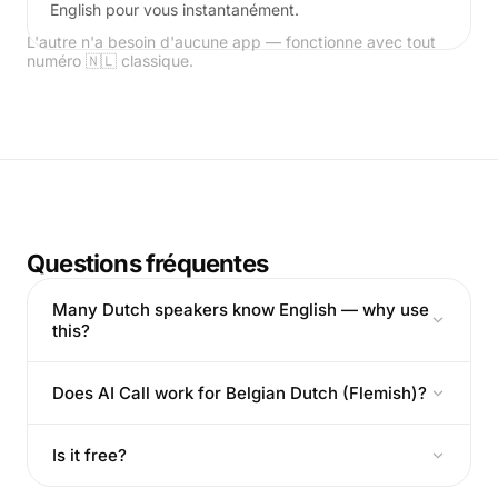
English pour vous instantanément.
L'autre n'a besoin d'aucune app — fonctionne avec tout
numéro 🇳🇱 classique.
Questions fréquentes
Many Dutch speakers know English — why use
this?
Does AI Call work for Belgian Dutch (Flemish)?
Is it free?