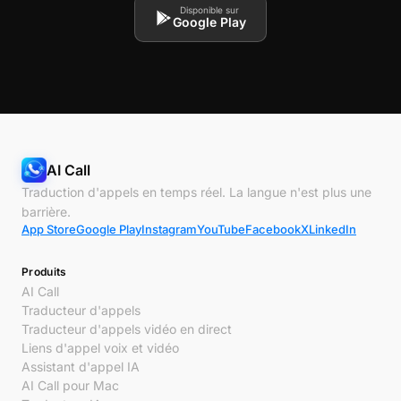
Disponible sur
Google Play
AI Call
Traduction d'appels en temps réel. La langue n'est plus une
barrière.
App Store
Google Play
Instagram
YouTube
Facebook
X
LinkedIn
Produits
AI Call
Traducteur d'appels
Traducteur d'appels vidéo en direct
Liens d'appel voix et vidéo
Assistant d'appel IA
AI Call pour Mac