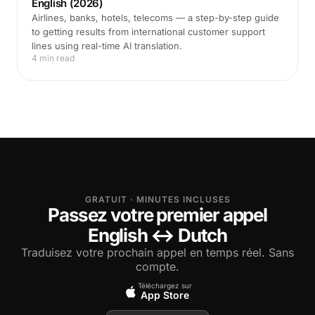
English (2026)
Airlines, banks, hotels, telecoms — a step-by-step guide
to getting results from international customer support
lines using real-time AI translation.
4 min read
GRATUIT · MINUTES INCLUSES
Passez votre premier appel
English ↔ Dutch
Traduisez votre prochain appel en temps réel. Sans
compte.
Téléchargez sur
App Store