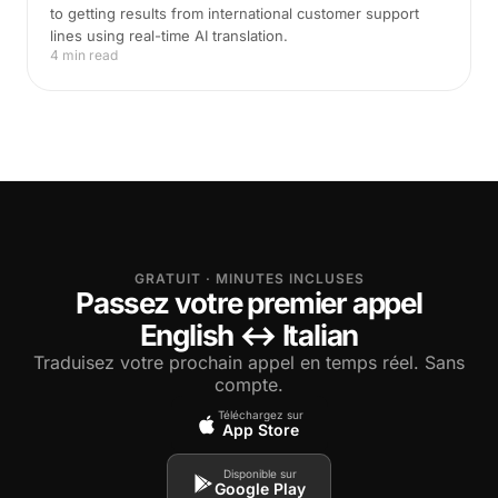
to getting results from international customer support
lines using real-time AI translation.
4 min read
GRATUIT · MINUTES INCLUSES
Passez votre premier appel
English ↔ Italian
Traduisez votre prochain appel en temps réel. Sans
compte.
Téléchargez sur
App Store
Disponible sur
Google Play