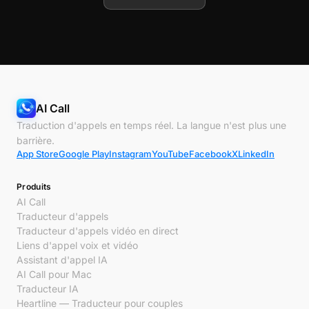
AI Call
Traduction d'appels en temps réel. La langue n'est plus une
barrière.
App Store
Google Play
Instagram
YouTube
Facebook
X
LinkedIn
Produits
AI Call
Traducteur d'appels
Traducteur d'appels vidéo en direct
Liens d'appel voix et vidéo
Assistant d'appel IA
AI Call pour Mac
Traducteur IA
Heartline — Traducteur pour couples