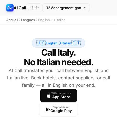
AI Call
🇫🇷
Téléchargement gratuit
Accueil
Langues
English ↔ Italian
🇺🇸
🇮🇹
English
Italian
Call Italy.
No Italian needed.
AI Call translates your call between English and
Italian live. Book hotels, contact suppliers, or call
family — all in English on your end.
Téléchargez sur
App Store
Disponible sur
Google Play