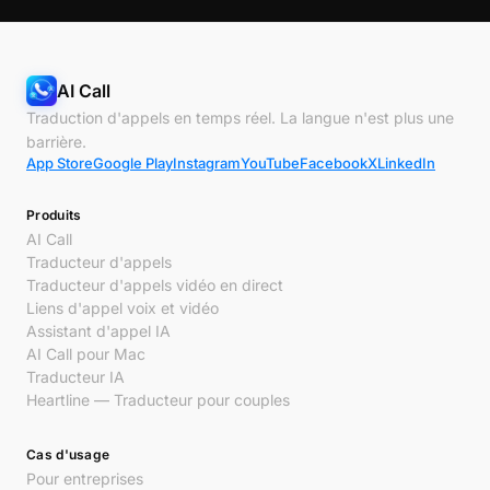
AI Call
Traduction d'appels en temps réel. La langue n'est plus une
barrière.
App Store
Google Play
Instagram
YouTube
Facebook
X
LinkedIn
Produits
AI Call
Traducteur d'appels
Traducteur d'appels vidéo en direct
Liens d'appel voix et vidéo
Assistant d'appel IA
AI Call pour Mac
Traducteur IA
Heartline — Traducteur pour couples
Cas d'usage
Pour entreprises