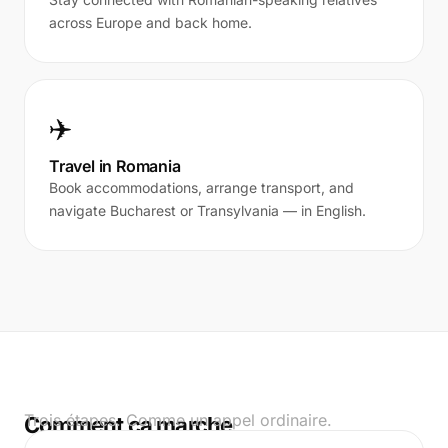
across Europe and back home.
✈️
Travel in Romania
Book accommodations, arrange transport, and
navigate Bucharest or Transylvania — in English.
Trois étapes. Comme un appel ordinaire.
Comment ça marche