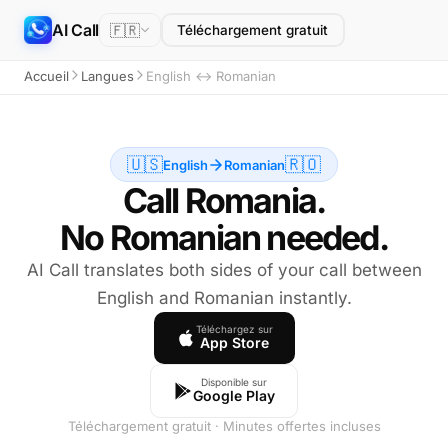
AI Call
🇫🇷
Téléchargement gratuit
Accueil
Langues
English ↔ Romanian
🇺🇸
🇷🇴
English
Romanian
Call Romania.
No Romanian needed.
AI Call translates both sides of your call between
English and Romanian instantly.
Téléchargez sur
App Store
Disponible sur
Google Play
Téléchargement gratuit · Minutes offertes incluses