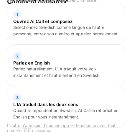
Trois étapes. Comme un appel ordinaire.
Comment ça marche
1
Ouvrez AI Call et composez
Sélectionnez Swedish comme langue de l'autre
personne, entrez son numéro et appelez normalement.
2
Parlez en English
Parlez naturellement. L'IA traduit votre voix
instantanément et l'autre entend en Swedish.
3
L'IA traduit dans les deux sens
Quand ils répondent en Swedish, AI Call le retraduit en
English pour vous instantanément.
L'autre n'a besoin d'aucune app — fonctionne avec tout
numéro 🇸🇪 classique.