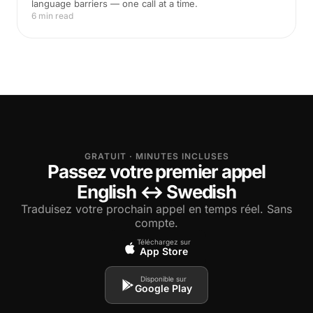
language barriers — one call at a time.
6 min read
GRATUIT · MINUTES INCLUSES
Passez votre premier appel
English ↔ Swedish
Traduisez votre prochain appel en temps réel. Sans
compte.
Téléchargez sur
App Store
Disponible sur
Google Play