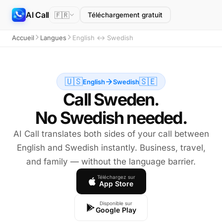
AI Call
🇫🇷
Téléchargement gratuit
Accueil
Langues
English ↔ Swedish
🇺🇸
🇸🇪
English
Swedish
Call Sweden.
No Swedish needed.
AI Call translates both sides of your call between
English and Swedish instantly. Business, travel,
and family — without the language barrier.
Téléchargez sur
App Store
Disponible sur
Google Play