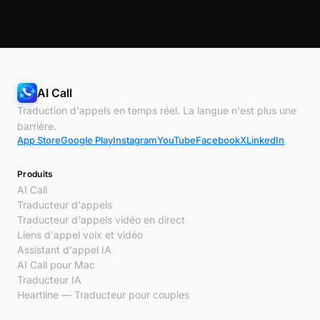
AI Call
Traduction d'appels en temps réel. La langue n'est plus une
barrière.
App Store
Google Play
Instagram
YouTube
Facebook
X
LinkedIn
Produits
AI Call
Traducteur d'appels
Traducteur d'appels vidéo en direct
Liens d'appel voix et vidéo
Assistant d'appel IA
AI Call pour Mac
Traducteur IA
Heartline — Traducteur pour couples