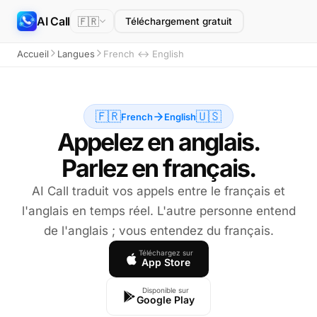
AI Call
🇫🇷
Téléchargement gratuit
Accueil
Langues
French ↔ English
🇫🇷
🇺🇸
French
English
Appelez en anglais.
Parlez en français.
AI Call traduit vos appels entre le français et
l'anglais en temps réel. L'autre personne entend
de l'anglais ; vous entendez du français.
Téléchargez sur
App Store
Disponible sur
Google Play