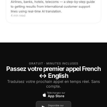
Airlines, banks, hotels, telecoms — a step-by-step guide
to getting results from international customer support
lines using real-time AI translation.
4 min read
GRATUIT · MINUTES INCLUSES
Passez votre premier appel French
↔ English
Traduisez votre prochain appel en temps réel. Sans
compte.
Téléchargez sur
App Store
Disponible sur