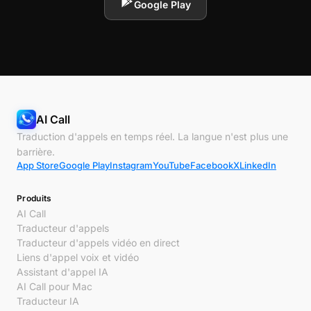
Google Play
AI Call
Traduction d'appels en temps réel. La langue n'est plus une
barrière.
App Store
Google Play
Instagram
YouTube
Facebook
X
LinkedIn
Produits
AI Call
Traducteur d'appels
Traducteur d'appels vidéo en direct
Liens d'appel voix et vidéo
Assistant d'appel IA
AI Call pour Mac
Traducteur IA