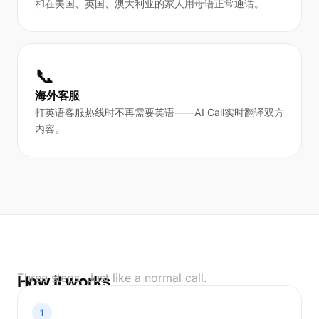
和在美国、英国、澳大利亚的家人用母语正常通话。
📞
海外客服
打英语客服热线时不再需要英语——AI Call实时翻译双方
内容。
Three steps. Just like a normal call.
How it works
1