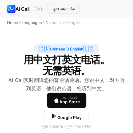
AI Call
🇮🇳
मुफ्त डाउनलोड
Home
Languages
Chinese ↔ English
🇨🇳
🇺🇸
Chinese
English
用中文打英文电话。
无需英语。
AI Call实时翻译您的普通话通话。您说中文，对方听
到英语；他们说英语，您听到中文。
डाउनलोड करें
App Store
पाएं
Google Play
मुफ्त डाउनलोड · मुफ्त मिनट शामिल