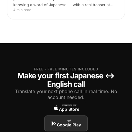
knowing a word of Japanese — with a real transcript
4 min read
example.
FREE · FREE MINUTES INCLUDED
Make your first Japanese ↔
English call
Translate your next phone call in real time. No
account needed.
डाउनलोड करें
App Store
पाएं
Google Play