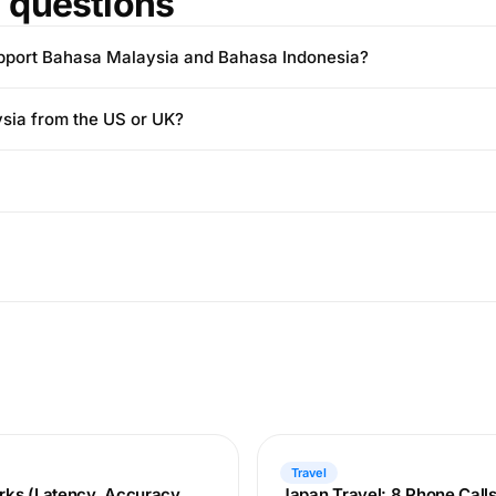
questions
upport Bahasa Malaysia and Bahasa Indonesia?
ysia from the US or UK?
Travel
rks (Latency, Accuracy,
Japan Travel: 8 Phone Call