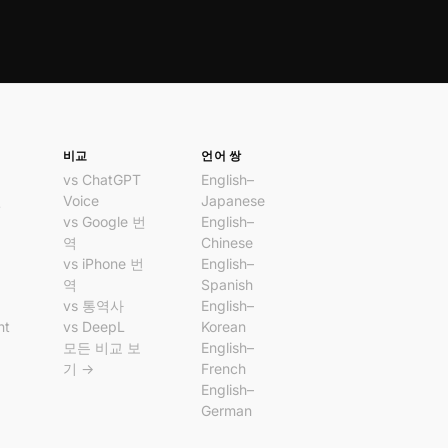
비교
언어 쌍
vs ChatGPT
English–
번
Voice
Japanese
vs Google 번
English–
앱
역
Chinese
앱
vs iPhone 번
English–
역
Spanish
vs 통역사
English–
nt
vs DeepL
Korean
모든 비교 보
English–
기 →
French
English–
German