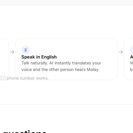
2
Speak in English
A
,
Talk naturally. AI instantly translates your
W
voice and the other person hears Malay.
b
🇲🇾 phone number works.