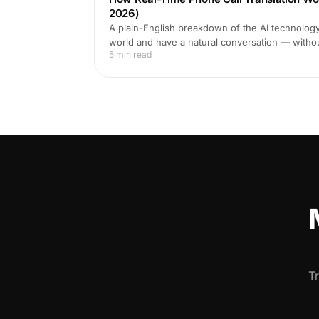
2026)
A plain-English breakdown of the AI technology 
world and have a natural conversation — witho
5 min read
T