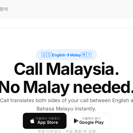
문의
🇺🇸
🇲🇾
English
Malay
Call Malaysia.
No Malay needed
 Call translates both sides of your call between English 
Bahasa Melayu instantly.
다음에서 다운로드
다음에서 받기
App Store
Google Play
무료 다운로드 · 무료 통화 분 포함