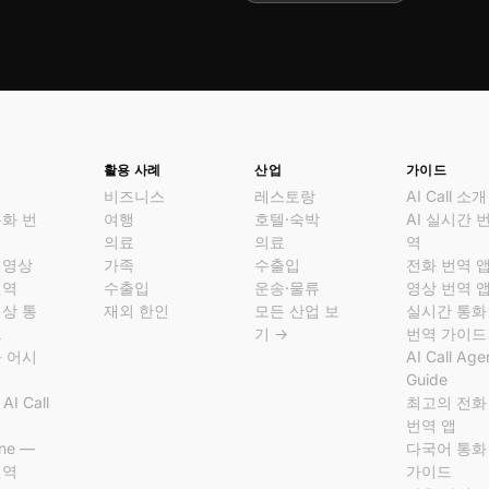
활용 사례
산업
가이드
비즈니스
레스토랑
AI Call 소개
통화 번
여행
호텔·숙박
AI 실시간 
의료
의료
역
 영상
가족
수출입
전화 번역 
번역
수출입
운송·물류
영상 번역 
영상 통
재외 한인
모든 산업 보
실시간 통화
크
기 →
번역 가이드
화 어시
AI Call Age
Guide
AI Call
최고의 전화
역
번역 앱
ine —
다국어 통화
번역
가이드