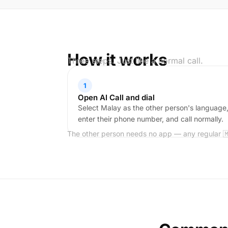
How it works
Three steps. Just like a normal call.
1
Open AI Call and dial
Select Malay as the other person's language
enter their phone number, and call normally.
The other person needs no app — any regular 