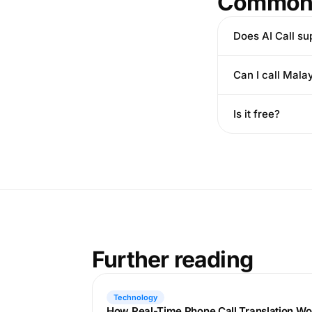
Common 
Does AI Call s
Can I call Mala
Is it free?
Further reading
Technology
How Real-Time Phone Call Translation Wo