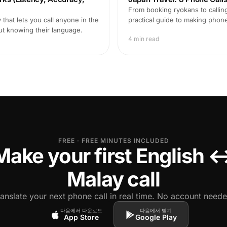
From booking ryokans to calling
that lets you call anyone in the
practical guide to making phon
ut knowing their language.
4 min read
FREE · FREE MINUTES INCLUDED
Make your first English 
Malay call
ranslate your next phone call in real time. No account neede
다음에서 다운로드
다음에서 받기
App Store
Google Play