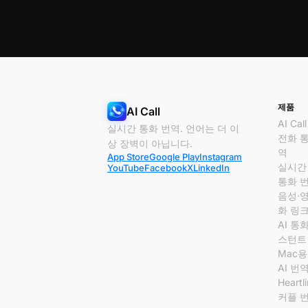
제품
AI Call
AI Call
실시간 통화 번역. 언어는 더 이
전화 
상 장벽이 아닙니다.
역
App Store
Google Play
Instagram
실시간
YouTube
Facebook
X
LinkedIn
통화 
음성·
화 링
AI 통
스턴트
Mac용 
AI 번
Heartl
커플 