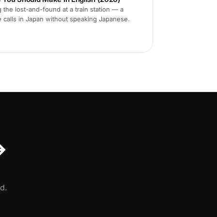
 the lost-and-found at a train station — a
e calls in Japan without speaking Japanese.
↔
d.