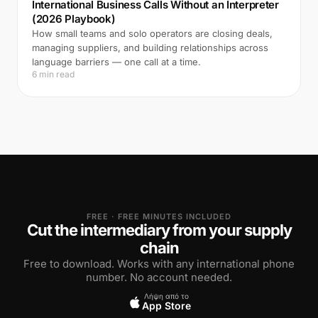
International Business Calls Without an Interpreter
(2026 Playbook)
How small teams and solo operators are closing deals,
managing suppliers, and building relationships across
language barriers — one call at a time.
6 min read
FREE · FREE MINUTES INCLUDED
Cut the intermediary from your supply
chain
Free to download. Works with any international phone
number. No account needed.
Λήψη από το
App Store