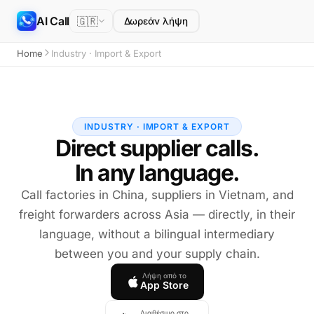
AI Call
🇬🇷
Δωρεάν λήψη
Home
Industry · Import & Export
INDUSTRY · IMPORT & EXPORT
Direct supplier calls.
In any language.
Call factories in China, suppliers in Vietnam, and
freight forwarders across Asia — directly, in their
language, without a bilingual intermediary
between you and your supply chain.
Λήψη από το
App Store
Διαθέσιμο στο