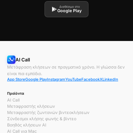
Διαθέσιμο στο
Google Play
AI Call
Μετάφραση κλήσεων σε πραγματικό χρόνο. Η γλώσσα δεν
είναι πια εμπόδιο.
App Store
Google Play
Instagram
YouTube
Facebook
X
LinkedIn
Προϊόντα
AI Call
Μεταφραστής κλήσεων
Μεταφραστής ζωντανών βιντεοκλήσεων
Σύνδεσμοι κλήσης φωνής & βίντεο
Βοηθός κλήσεων AI
AI Call για Mac