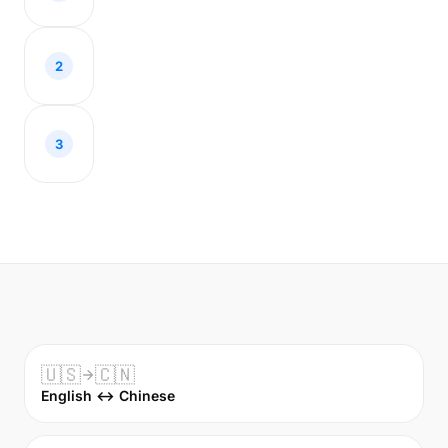
2
3
🇺🇸
🇨🇳
English ↔ Chinese