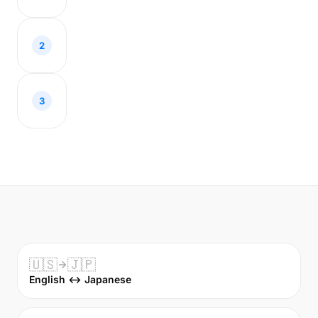
2
3
🇺🇸
🇯🇵
English ↔ Japanese