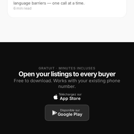
language barriers — one call at a time.
6 min read
GRATUIT · MINUTES INCLUSES
Open your listings to every buyer
Free to download. Works with your existing phone
number.
Téléchargez sur
App Store
Disponible sur
Google Play