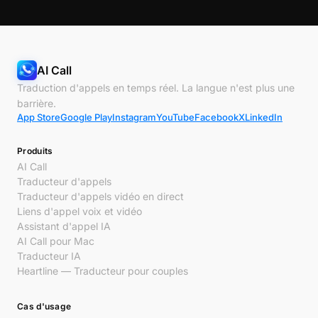
AI Call
Traduction d'appels en temps réel. La langue n'est plus une
barrière.
App Store
Google Play
Instagram
YouTube
Facebook
X
LinkedIn
Produits
AI Call
Traducteur d'appels
Traducteur d'appels vidéo en direct
Liens d'appel voix et vidéo
Assistant d'appel IA
AI Call pour Mac
Traducteur IA
Heartline — Traducteur pour couples
Cas d'usage