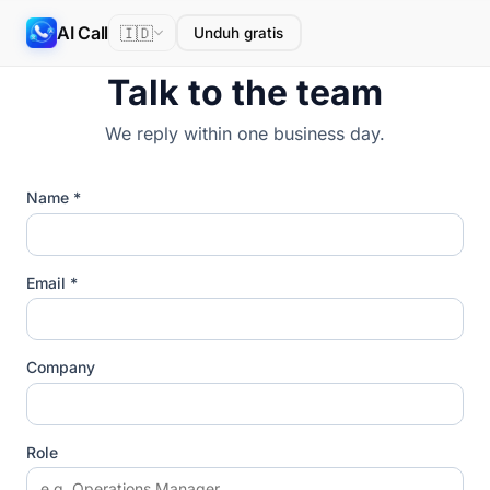
AI Call
🇮🇩
Unduh gratis
Talk to the team
We reply within one business day.
Name *
Email *
Company
Role