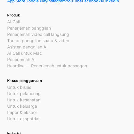
App Store
Google Play
Instagram
YouTube
Facebook
X
LinkedIn
Produk
AI Call
Penerjemah panggilan
Penerjemah video call langsung
Tautan panggilan suara & video
Asisten panggilan AI
AI Call untuk Mac
Penerjemah AI
Heartline — Penerjemah untuk pasangan
Kasus penggunaan
Untuk bisnis
Untuk pelancong
Untuk kesehatan
Untuk keluarga
Impor & ekspor
Untuk ekspatriat
Industri