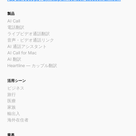
製品
AI Call
電話翻訳
ライブビデオ通話翻訳
音声・ビデオ通話リンク
AI 通話アシスタント
AI Call for Mac
AI 翻訳
Heartline — カップル翻訳
活用シーン
ビジネス
旅行
医療
家族
輸出入
海外在住者
業界