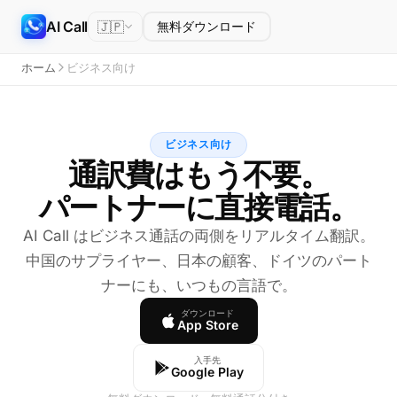
AI Call
🇯🇵
無料ダウンロード
ホーム
ビジネス向け
ビジネス向け
通訳費はもう不要。
パートナーに直接電話。
AI Call はビジネス通話の両側をリアルタイム翻訳。
中国のサプライヤー、日本の顧客、ドイツのパート
ナーにも、いつもの言語で。
ダウンロード
App Store
入手先
Google Play