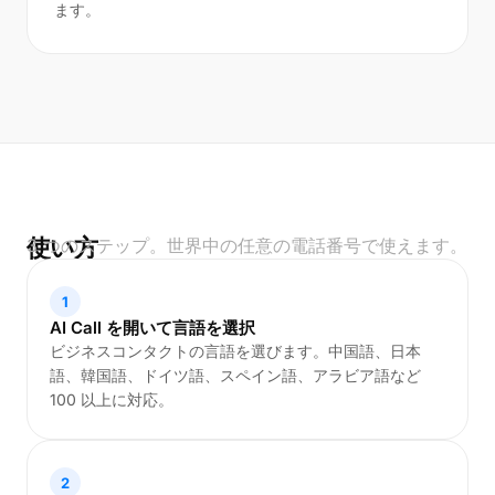
ます。
使い方
3 つのステップ。世界中の任意の電話番号で使えます。
1
AI Call を開いて言語を選択
ビジネスコンタクトの言語を選びます。中国語、日本
語、韓国語、ドイツ語、スペイン語、アラビア語など
100 以上に対応。
2