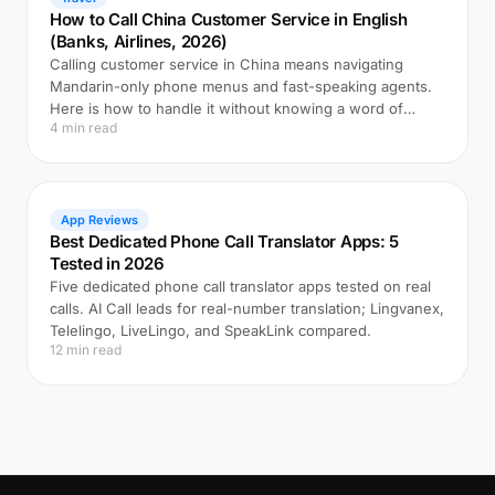
How to Call China Customer Service in English
(Banks, Airlines, 2026)
Calling customer service in China means navigating
Mandarin-only phone menus and fast-speaking agents.
Here is how to handle it without knowing a word of
4 min read
Chinese.
App Reviews
Best Dedicated Phone Call Translator Apps: 5
Tested in 2026
Five dedicated phone call translator apps tested on real
calls. AI Call leads for real-number translation; Lingvanex,
Telelingo, LiveLingo, and SpeakLink compared.
12 min read