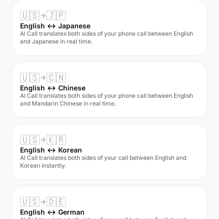
🇺🇸
🇯🇵
English ↔ Japanese
AI Call translates both sides of your phone call between English
and Japanese in real time.
🇺🇸
🇨🇳
English ↔ Chinese
AI Call translates both sides of your phone call between English
and Mandarin Chinese in real time.
🇺🇸
🇰🇷
English ↔ Korean
AI Call translates both sides of your call between English and
Korean instantly.
🇺🇸
🇩🇪
English ↔ German