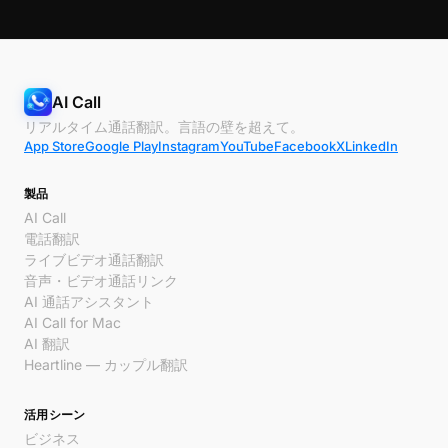
AI Call
リアルタイム通話翻訳。言語の壁を超えて。
App Store
Google Play
Instagram
YouTube
Facebook
X
LinkedIn
製品
AI Call
電話翻訳
ライブビデオ通話翻訳
音声・ビデオ通話リンク
AI 通話アシスタント
AI Call for Mac
AI 翻訳
Heartline — カップル翻訳
活用シーン
ビジネス