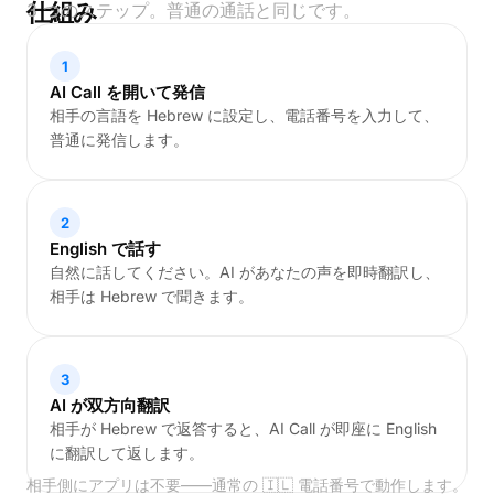
仕組み
3 つのステップ。普通の通話と同じです。
1
AI Call を開いて発信
相手の言語を Hebrew に設定し、電話番号を入力して、
普通に発信します。
2
English で話す
自然に話してください。AI があなたの声を即時翻訳し、
相手は Hebrew で聞きます。
3
AI が双方向翻訳
相手が Hebrew で返答すると、AI Call が即座に English
に翻訳して返します。
相手側にアプリは不要——通常の 🇮🇱 電話番号で動作します。