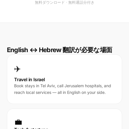
無料ダウンロード · 無料通話分付き
English ↔ Hebrew 翻訳が必要な場面
✈️
Travel in Israel
Book stays in Tel Aviv, call Jerusalem hospitals, and
reach local services — all in English on your side.
💼