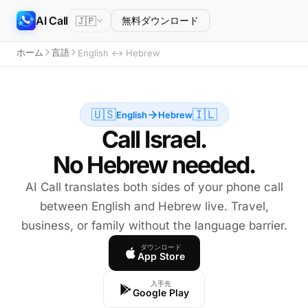
AI Call
🇯🇵
無料ダウンロード
ホーム
言語
English ↔ Hebrew
🇺🇸
🇮🇱
English
Hebrew
Call Israel.
No Hebrew needed.
AI Call translates both sides of your phone call
between English and Hebrew live. Travel,
business, or family without the language barrier.
ダウンロード
App Store
入手先
Google Play