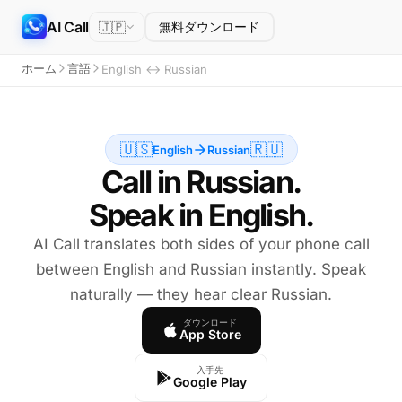
AI Call
🇯🇵
無料ダウンロード
ホーム
言語
English ↔ Russian
🇺🇸
🇷🇺
English
Russian
Call in Russian.
Speak in English.
AI Call translates both sides of your phone call
between English and Russian instantly. Speak
naturally — they hear clear Russian.
ダウンロード
App Store
入手先
Google Play