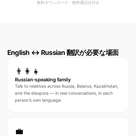
無料ダウンロード · 無料通話分付き
English ↔ Russian 翻訳が必要な場面
👨‍👩‍👧
Russian-speaking family
Talk to relatives across Russia, Belarus, Kazakhstan,
and the diaspora — in real conversations, in each
person’s own language.
💼