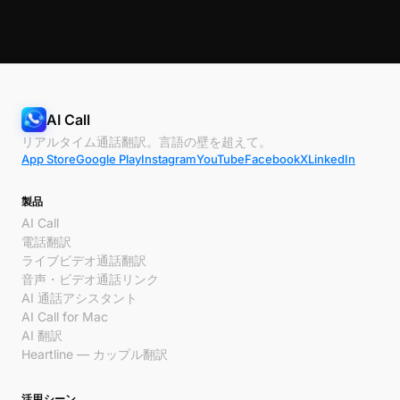
AI Call
リアルタイム通話翻訳。言語の壁を超えて。
App Store
Google Play
Instagram
YouTube
Facebook
X
LinkedIn
製品
AI Call
電話翻訳
ライブビデオ通話翻訳
音声・ビデオ通話リンク
AI 通話アシスタント
AI Call for Mac
AI 翻訳
Heartline — カップル翻訳
活用シーン