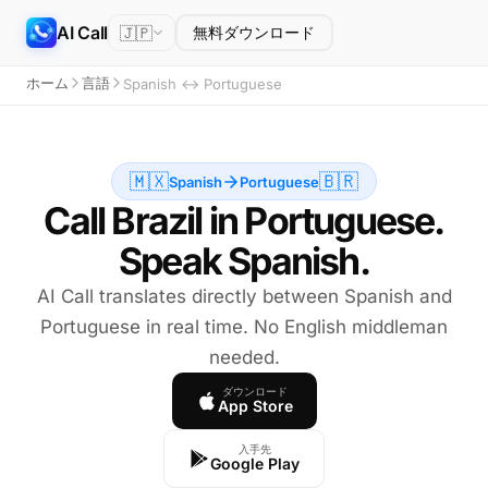
AI Call
🇯🇵
無料ダウンロード
ホーム
言語
Spanish ↔ Portuguese
🇲🇽
🇧🇷
Spanish
Portuguese
Call Brazil in Portuguese.
Speak Spanish.
AI Call translates directly between Spanish and
Portuguese in real time. No English middleman
needed.
ダウンロード
App Store
入手先
Google Play