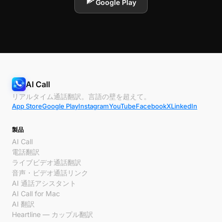
Google Play
AI Call
リアルタイム通話翻訳。言語の壁を超えて。
App Store
Google Play
Instagram
YouTube
Facebook
X
LinkedIn
製品
AI Call
電話翻訳
ライブビデオ通話翻訳
音声・ビデオ通話リンク
AI 通話アシスタント
AI Call for Mac
AI 翻訳
Heartline — カップル翻訳