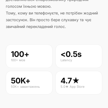
голосом їхньою мовою.
Тому, кому ви телефонуєте, не потрібен жодний
застосунок. Він просто бере слухавку та чує
звичайний перекладений голос.
100+
<0.5s
100+ мов
Latency
50K+
4.7★
50К+ завантажень
5.0★ App Store