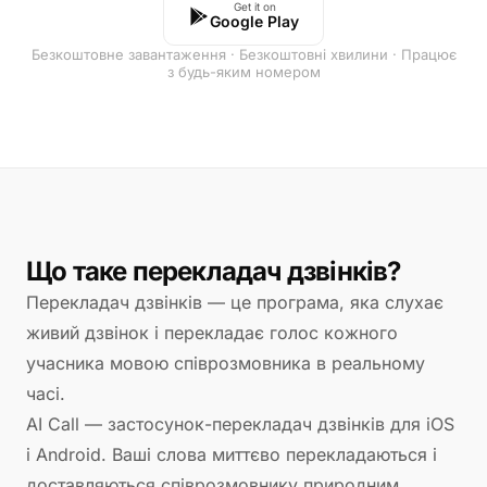
Get it on
Google Play
Безкоштовне завантаження · Безкоштовні хвилини · Працює
з будь-яким номером
Що таке перекладач дзвінків?
Перекладач дзвінків — це програма, яка слухає
живий дзвінок і перекладає голос кожного
учасника мовою співрозмовника в реальному
часі.
AI Call — застосунок-перекладач дзвінків для iOS
і Android. Ваші слова миттєво перекладаються і
доставляються співрозмовнику природним