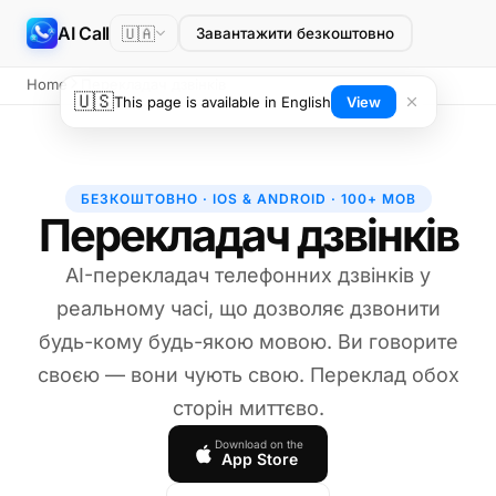
AI Call
🇺🇦
Завантажити безкоштовно
Home
Перекладач дзвінків
🇺🇸
This page is available in English
View
БЕЗКОШТОВНО · IOS & ANDROID · 100+ МОВ
Перекладач дзвінків
AI-перекладач телефонних дзвінків у
реальному часі, що дозволяє дзвонити
будь-кому будь-якою мовою. Ви говорите
своєю — вони чують свою. Переклад обох
сторін миттєво.
Download on the
App Store