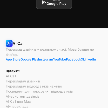
Get it on
Google Play
AI Call
Переклад дзвінків у реальному часі. Мова більше не
бар'єр.
App Store
Google Play
Instagram
YouTube
Facebook
X
LinkedIn
Продукти
AI Call
Перекладач дзвінків
Перекладач відеодзвінків наживо
Посилання для голосових і відеодзвінків
AI-асистент дзвінків
AI Call для Mac
AI-перекладач