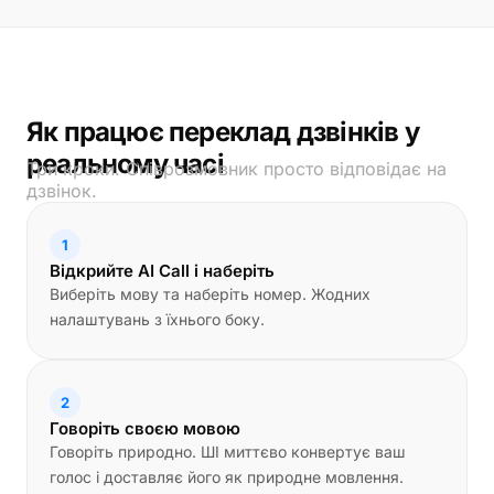
Як працює переклад дзвінків у
реальному часі
Три кроки. Співрозмовник просто відповідає на
дзвінок.
1
Відкрийте AI Call і наберіть
Виберіть мову та наберіть номер. Жодних
налаштувань з їхнього боку.
2
Говоріть своєю мовою
Говоріть природно. ШІ миттєво конвертує ваш
голос і доставляє його як природне мовлення.