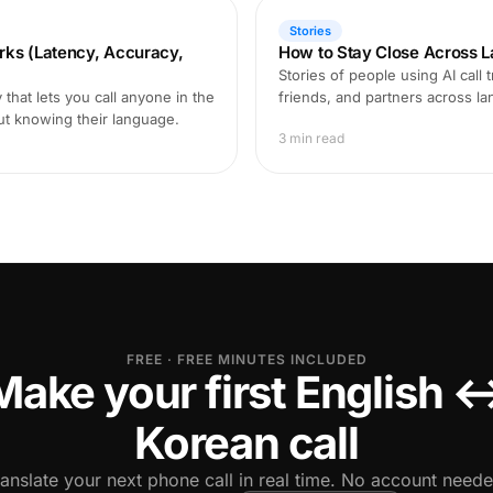
Stories
rks (Latency, Accuracy,
How to Stay Close Across L
Stories of people using AI call 
that lets you call anyone in the
friends, and partners across l
ut knowing their language.
3 min read
FREE · FREE MINUTES INCLUDED
Make your first English 
Korean call
ranslate your next phone call in real time. No account neede