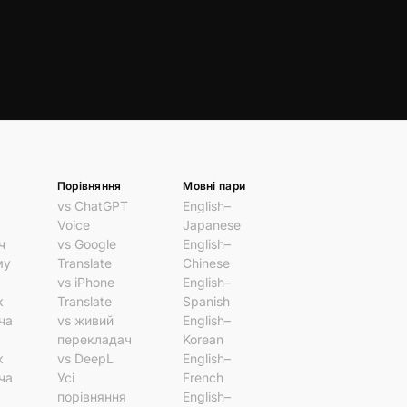
Порівняння
Мовні пари
vs ChatGPT
English–
Voice
Japanese
ч
vs Google
English–
му
Translate
Chinese
vs iPhone
English–
к
Translate
Spanish
ча
vs живий
English–
перекладач
Korean
к
vs DeepL
English–
ча
Усі
French
порівняння
English–