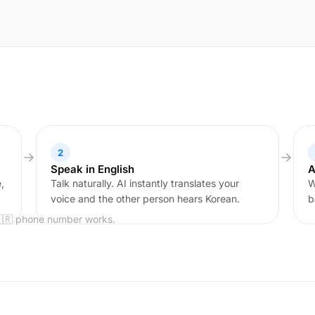
2
Speak in English
A
,
Talk naturally. AI instantly translates your
W
voice and the other person hears Korean.
b
🇰🇷 phone number works.