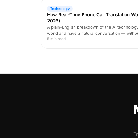
Technology
How Real-Time Phone Call Translation Wo
2026)
A plain-English breakdown of the AI technology 
world and have a natural conversation — witho
5 min read
T