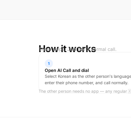
How it works
Three steps. Just like a normal call.
1
Open AI Call and dial
Select Korean as the other person's language
enter their phone number, and call normally.
The other person needs no app — any regular 