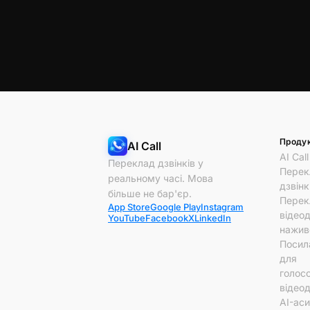
Проду
AI Call
AI Call
Переклад дзвінків у
Перек
реальному часі. Мова
дзвінк
більше не бар'єр.
Перек
App Store
Google Play
Instagram
відеод
YouTube
Facebook
X
LinkedIn
нажив
Посил
для
голосо
відеод
AI-ас