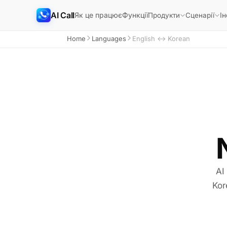
AI Call
Як це працює
Функції
Ін
Продукти
Сценарії
Home
Languages
English ↔ Korean
AI
Kor