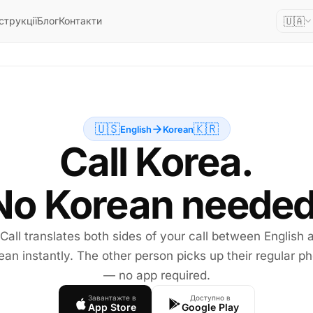
🇺🇦
струкції
Блог
Контакти
🇺🇸
🇰🇷
English
Korean
Call Korea.
No Korean needed
 Call translates both sides of your call between English 
ean instantly. The other person picks up their regular p
— no app required.
Завантажте в
Доступно в
App Store
Google Play