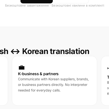
Безкоштовне завантаження · Безкоштовні хвилини в комплекті
sh ↔ Korean translation
💼
K-business & partners
T
Communicate with Korean suppliers, brands,
B
or business partners directly. No interpreter
r
needed for everyday calls.
K