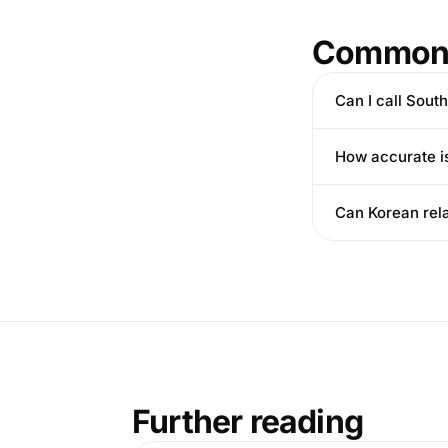
Common 
Can I call Sout
How accurate is
Can Korean rela
Further reading