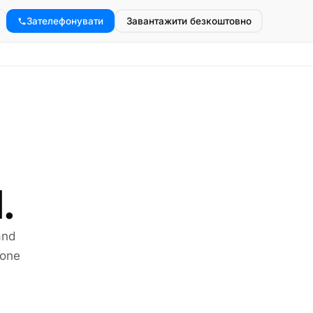
Зателефонувати
Завантажити безкоштовно
.
and
hone