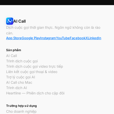
AI Call
Dịch cuộc gọi thời gian thực. Ngôn ngữ không còn là rào
cản.
App Store
Google Play
Instagram
YouTube
Facebook
X
LinkedIn
Sản phẩm
AI Call
Trình dịch cuộc gọi
Trình dịch cuộc gọi video trực tiếp
Liên kết cuộc gọi thoại & video
Trợ lý cuộc gọi AI
AI Call cho Mac
Trình dịch AI
Heartline — Phiên dịch cho cặp đôi
Trường hợp sử dụng
Cho doanh nghiệp