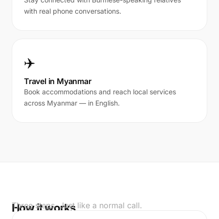
with real phone conversations.
✈️
Travel in Myanmar
Book accommodations and reach local services
across Myanmar — in English.
Three steps. Just like a normal call.
How it works