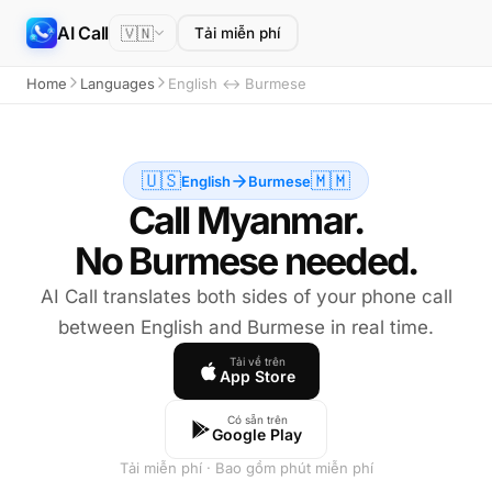
AI Call
🇻🇳
Tải miễn phí
Home
Languages
English ↔ Burmese
🇺🇸
🇲🇲
English
Burmese
Call Myanmar.
No Burmese needed.
AI Call translates both sides of your phone call
between English and Burmese in real time.
Tải về trên
App Store
Có sẵn trên
Google Play
Tải miễn phí · Bao gồm phút miễn phí