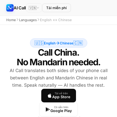
AI Call
🇻🇳
Tải miễn phí
Home
Languages
English ↔ Chinese
🇺🇸
🇨🇳
English
Chinese
Call China.
No Mandarin needed.
AI Call translates both sides of your phone call
between English and Mandarin Chinese in real
time. Speak naturally — AI handles the rest.
Tải về trên
App Store
Có sẵn trên
Google Play