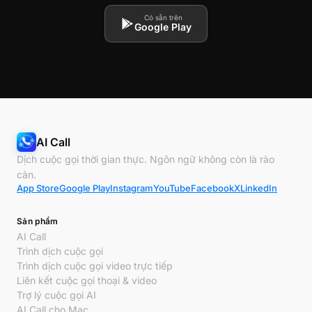
Có sẵn trên
Google Play
AI Call
Dịch cuộc gọi thời gian thực. Ngôn ngữ không còn là rào
cản.
App Store
Google Play
Instagram
YouTube
Facebook
X
LinkedIn
Sản phẩm
AI Call
Trình dịch cuộc gọi
Trình dịch cuộc gọi video trực tiếp
Liên kết cuộc gọi thoại & video
Trợ lý cuộc gọi AI
AI Call cho Mac