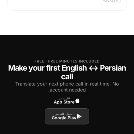
3 min read
FREE · FREE MINUTES INCLUDED
Make your first English ↔ Persian
call
Translate your next phone call in real time. No
account needed.
تنزيل من
App Store
احصل عليه من
Google Play