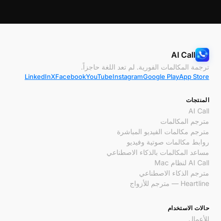
AI Call
ترجمة المكالمات الفورية. لم تعد اللغة حاجزاً.
LinkedIn
X
Facebook
YouTube
Instagram
Google Play
App Store
المنتجات
AI Call
مترجم المكالمات
مترجم مكالمات الفيديو المباشرة
روابط مكالمات صوتية وفيديو
مساعد المكالمات بالذكاء الاصطناعي
AI Call لنظام Mac
مترجم الذكاء الاصطناعي
Heartline — مترجم للأزواج
حالات الاستخدام
للأعمال