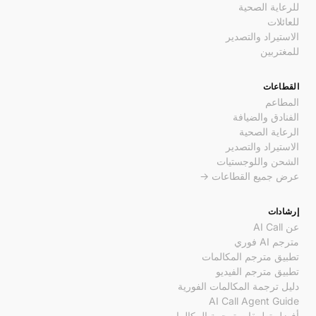
للرعاية الصحية
للعائلات
الاستيراد والتصدير
للمغتربين
القطاعات
المطاعم
الفنادق والضيافة
الرعاية الصحية
الاستيراد والتصدير
الشحن واللوجستيات
عرض جميع القطاعات →
إرشادات
عن AI Call
مترجم AI فوري
تطبيق مترجم المكالمات
تطبيق مترجم الفيديو
دليل ترجمة المكالمات الفورية
AI Call Agent Guide
أفضل تطبيقات ترجمة المكالمات