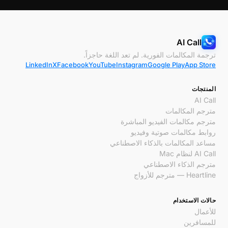
AI Call
ترجمة المكالمات الفورية. لم تعد اللغة حاجزاً.
LinkedIn
X
Facebook
YouTube
Instagram
Google Play
App Store
المنتجات
AI Call
مترجم المكالمات
مترجم مكالمات الفيديو المباشرة
روابط مكالمات صوتية وفيديو
مساعد المكالمات بالذكاء الاصطناعي
AI Call لنظام Mac
مترجم الذكاء الاصطناعي
Heartline — مترجم للأزواج
حالات الاستخدام
للأعمال
للمسافرين