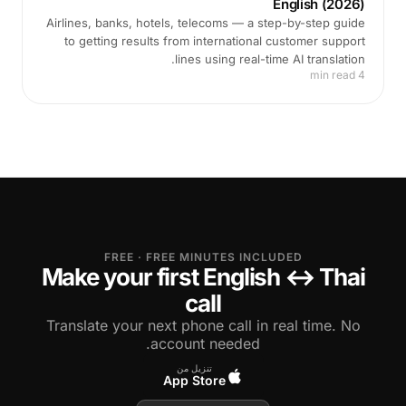
English (2026)
Airlines, banks, hotels, telecoms — a step-by-step guide
to getting results from international customer support
lines using real-time AI translation.
4 min read
FREE · FREE MINUTES INCLUDED
Make your first English ↔ Thai
call
Translate your next phone call in real time. No
account needed.
تنزيل من
App Store