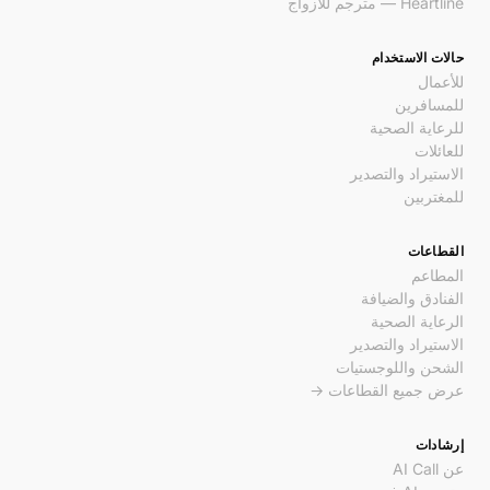
Heartline — مترجم للأزواج
حالات الاستخدام
للأعمال
للمسافرين
للرعاية الصحية
للعائلات
الاستيراد والتصدير
للمغتربين
القطاعات
المطاعم
الفنادق والضيافة
الرعاية الصحية
الاستيراد والتصدير
الشحن واللوجستيات
عرض جميع القطاعات →
إرشادات
عن AI Call