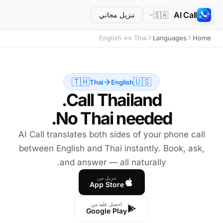
AI Call
🇸🇦
تنزيل مجاني
English ↔ Thai
Languages
Home
🇹🇭
🇺🇸
Thai
English
No Thai needed.
AI Call translates both sides of your phone call
between English and Thai instantly. Book, ask,
and answer — all naturally.
تنزيل من
App Store
احصل عليه من
Google Play