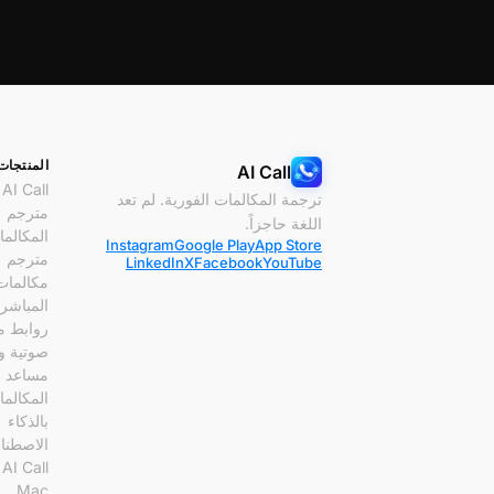
المنتجات
AI Call
AI Call
ترجمة المكالمات الفورية. لم تعد
مترجم
اللغة حاجزاً.
المكالم
Instagram
Google Play
App Store
مترجم
LinkedIn
X
Facebook
YouTube
مكالمات 
المباشر
روابط م
صوتية وف
مساعد
المكالم
بالذكاء
الاصطنا
l
Mac