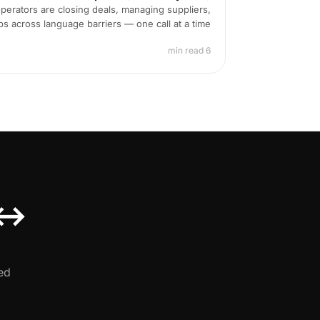
perators are closing deals, managing suppliers,
ps across language barriers — one call at a time.
6 min read
 ↔
d.