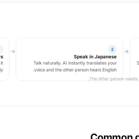
2
ys
Speak in Japanese
it
Talk naturally. AI instantly translates your
S
y.
voice and the other person hears English.
The other person needs
Common q