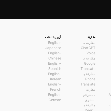
مقارنة
أزواج اللغات
مقارنة بـ
English–
Japanese
ChatGPT
English–
Voice
مقارنة بـ
Chinese
English–
Google
Spanish
Translate
مقارنة بـ
English–
Korean
iPhone
English–
Translate
مقارنة
French
A
بالمترجم
English–
البشري
German
ت
مقارنة بـ
DeepL