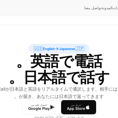
ات
المدونة
تواصل معنا
🇺🇸
🇯🇵
English
Japanese
日本語で話す。
 Callが日本語と英語をリアルタイムで通訳します。相手に
が届き、あなたには日本語で返ってきます。
تنزيل من
احصل عليه من
Google Play
App Store
تنزيل مجاني · دقائق مجانية مضمنة