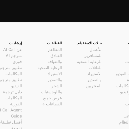
حالات الاستخدام
القطاعات
إرشادات
للأعمال
المطاعم
عن AI Call
للمسافرين
الفنادق
مترجم AI
ات
للرعاية الصحية
والضيافة
فوري
للعائلات
الرعاية الصحية
تطبيق مترجم
الفيديو
الاستيراد
الاستيراد
المكالمات
ة
والتصدير
والتصدير
تطبيق مترجم
كالمات
للمغتربين
الشحن
الفيديو
يديو
واللوجستيات
دليل ترجمة
عرض جميع
المكالمات
ات
القطاعات →
الفورية
I Call Agent
عي
Guide
AI Cal لنظام
أفضل تطبيقا
ترجمة