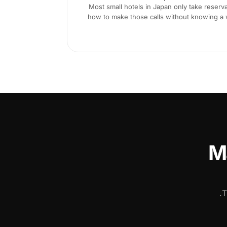
Most small hotels in Japan only take reserv
how to make those calls without knowing a 
M
T