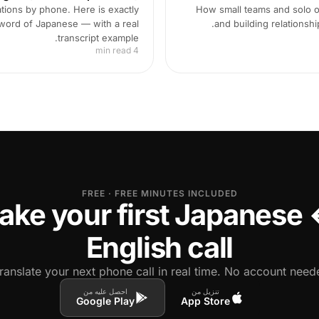
ations by phone. Here is exactly
How small teams and solo o
word of Japanese — with a real
and building relationshi
transcript example.
4 min read
FREE · FREE MINUTES INCLUDED
ake your first Japanese
English call
ranslate your next phone call in real time. No account neede
تنزيل من
احصل عليه من
Google Play
App Store