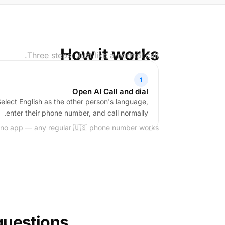
How it works
Three steps. Just like a normal call.
1
Open AI Call and dial
elect English as the other person's language,
enter their phone number, and call normally.
 no app — any regular 🇺🇸 phone number works.
uestions