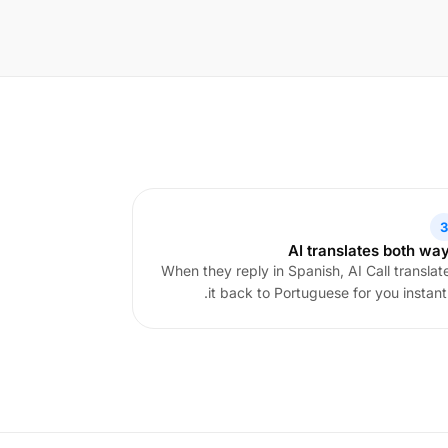
3
AI translates both wa
When they reply in Spanish, AI Call translat
it back to Portuguese for you instantl