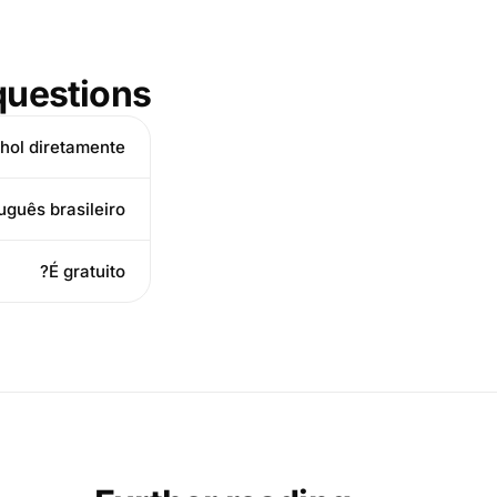
uestions
hol diretamente?
guês brasileiro?
É gratuito?