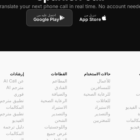
ranslate your next phone call in real time. No account neede
تنزيل من
احصل عليه من
Google Play
App Store
حالات الاستخدام
القطاعات
إرشادات
للأعمال
المطاعم
عن AI Call
للمسافرين
الفنادق
مترجم AI
ات
للرعاية الصحية
والضيافة
فوري
للعائلات
الرعاية الصحية
تطبيق مترجم
الفيديو
الاستيراد
الاستيراد
المكالمات
ة
والتصدير
والتصدير
تطبيق مترجم
كالمات
للمغتربين
الشحن
الفيديو
يديو
واللوجستيات
دليل ترجمة
عرض جميع
المكالمات
ات
القطاعات →
الفورية