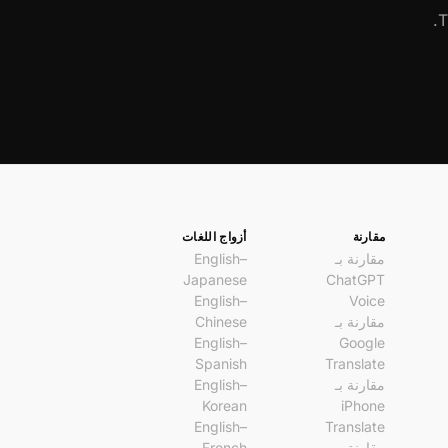
T
مقارنة
أزواج اللغات
مقارنة بـ
English–
Japanese
ChatGPT
English–
Voice
مقارنة بـ
Chinese
English–
Google
Spanish
Translate
مقارنة بـ
English–
Korean
iPhone
English–
Translate
مقارنة
French