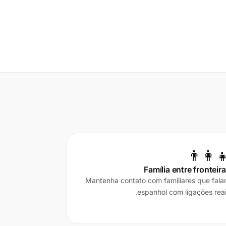
👨‍👩‍
Família entre fronteir
Mantenha contato com familiares que fal
espanhol com ligações reai