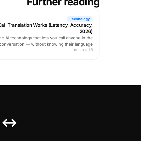
Further reading
Technology
ll Translation Works (Latency, Accuracy,
2026)
e AI technology that lets you call anyone in the
 conversation — without knowing their language.
5 min read
e ↔