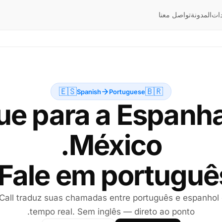
ات
المدونة
تواصل معنا
🇪🇸
🇧🇷
Spanish
Portuguese
ue para a Espanh
Fale em português
 Call traduz suas chamadas entre português e espanhol
tempo real. Sem inglês — direto ao ponto.