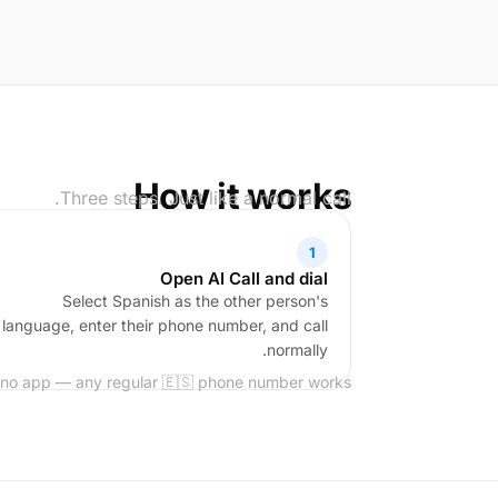
How it works
Three steps. Just like a normal call.
1
Open AI Call and dial
Select Spanish as the other person's
language, enter their phone number, and call
normally.
 no app — any regular 🇪🇸 phone number works.