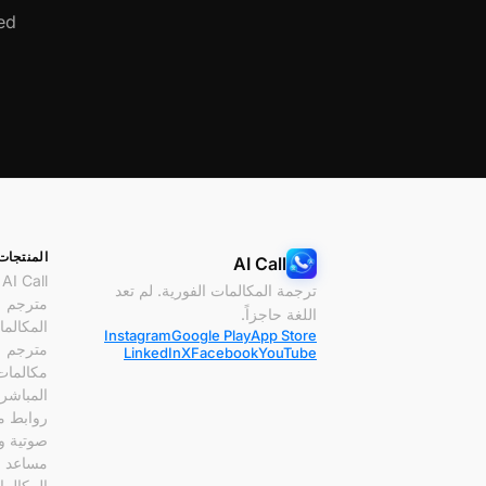
d.
المنتجات
AI Call
AI Call
ترجمة المكالمات الفورية. لم تعد
مترجم
اللغة حاجزاً.
المكالم
Instagram
Google Play
App Store
مترجم
LinkedIn
X
Facebook
YouTube
مكالمات 
المباشر
روابط م
صوتية وف
مساعد
المكالم