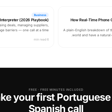
Business
 Interpreter (2026 Playbook)
How Real-Time Phone Ca
sing deals, managing suppliers,
ge barriers — one call at a time.
A plain-English breakdown of th
world and have a natural
6 min read
FREE · FREE MINUTES INCLUDED
ke your first Portugues
Spanish call