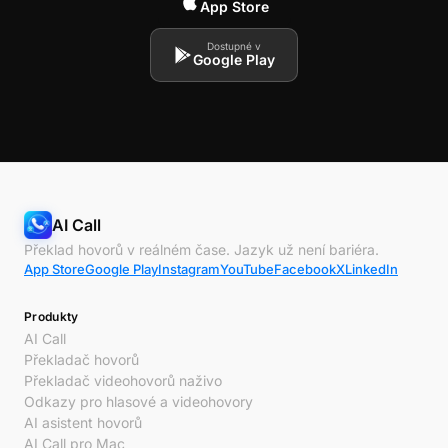
App Store
Dostupné v
Google Play
AI Call
Překlad hovorů v reálném čase. Jazyk už není bariéra.
App Store
Google Play
Instagram
YouTube
Facebook
X
LinkedIn
Produkty
AI Call
Překladač hovorů
Překladač videohovorů naživo
Odkazy pro hlasové a videohovory
AI asistent hovorů
AI Call pro Mac