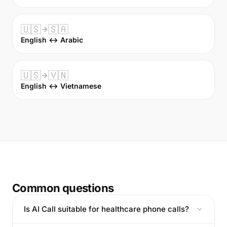
🇺🇸
🇸🇦
English ↔ Arabic
🇺🇸
🇻🇳
English ↔ Vietnamese
Common questions
Is AI Call suitable for healthcare phone calls?