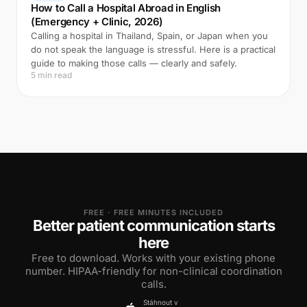
How to Call a Hospital Abroad in English
(Emergency + Clinic, 2026)
Calling a hospital in Thailand, Spain, or Japan when you
do not speak the language is stressful. Here is a practical
guide to making those calls — clearly and safely.
5 min read
FREE · FREE MINUTES INCLUDED
Better patient communication starts
here
Free to download. Works with your existing phone
number. HIPAA-friendly for non-clinical coordination
calls.
Stáhnout v