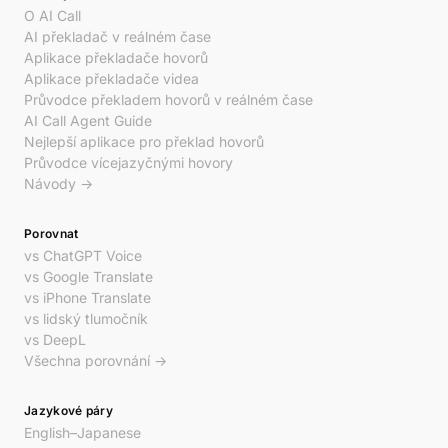
O AI Call
AI překladač v reálném čase
Aplikace překladače hovorů
Aplikace překladače videa
Průvodce překladem hovorů v reálném čase
AI Call Agent Guide
Nejlepší aplikace pro překlad hovorů
Průvodce vícejazyčnými hovory
Návody →
Porovnat
vs ChatGPT Voice
vs Google Translate
vs iPhone Translate
vs lidský tlumočník
vs DeepL
Všechna porovnání →
Jazykové páry
English–Japanese