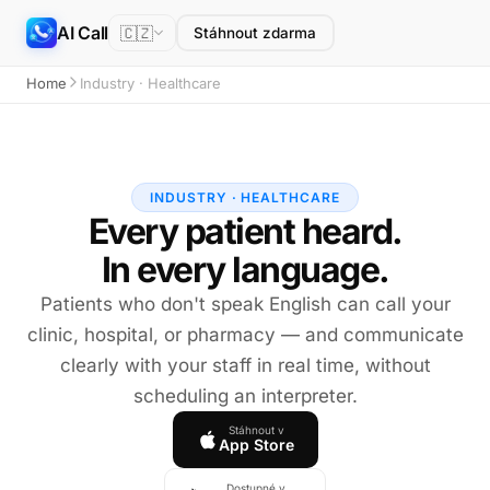
AI Call
🇨🇿
Stáhnout zdarma
Home
Industry · Healthcare
INDUSTRY · HEALTHCARE
Every patient heard.
In every language.
Patients who don't speak English can call your
clinic, hospital, or pharmacy — and communicate
clearly with your staff in real time, without
scheduling an interpreter.
Stáhnout v
App Store
Dostupné v