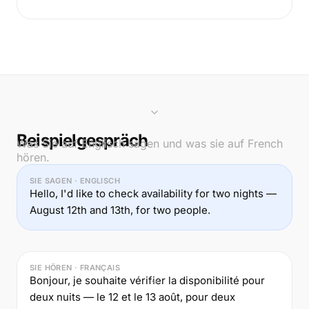
Beispielgespräch
Was Sie auf Englisch sagen und was sie auf French
hören.
SIE SAGEN · ENGLISCH
Hello, I'd like to check availability for two nights —
August 12th and 13th, for two people.
SIE HÖREN · FRANÇAIS
Bonjour, je souhaite vérifier la disponibilité pour
deux nuits — le 12 et le 13 août, pour deux