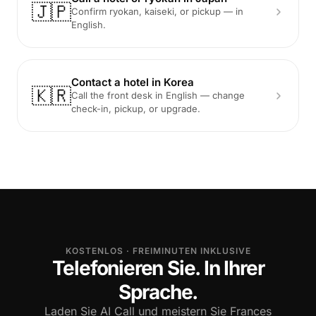
🇯🇵
Confirm ryokan, kaiseki, or pickup — in
English.
Contact a hotel in Korea
🇰🇷
Call the front desk in English — change
check-in, pickup, or upgrade.
KOSTENLOS · FREIMINUTEN INKLUSIVE
Telefonieren Sie. In Ihrer
Sprache.
Laden Sie AI Call und meistern Sie Frances