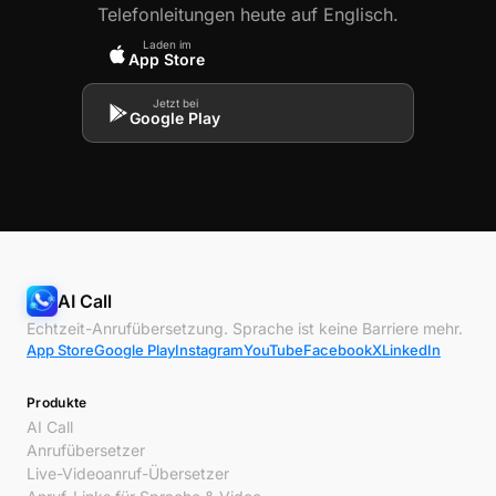
Telefonleitungen heute auf Englisch.
Laden im
App Store
Jetzt bei
Google Play
AI Call
Echtzeit-Anrufübersetzung. Sprache ist keine Barriere mehr.
App Store
Google Play
Instagram
YouTube
Facebook
X
LinkedIn
Produkte
AI Call
Anrufübersetzer
Live-Videoanruf-Übersetzer