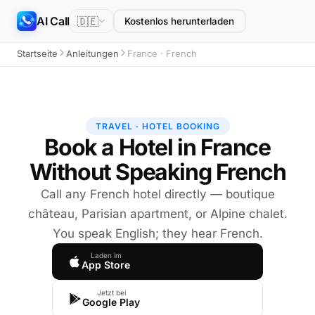
AI Call
🇩🇪
Kostenlos herunterladen
Startseite
Anleitungen
France · French
TRAVEL · HOTEL BOOKING
Book a Hotel in France
Without Speaking French
Call any French hotel directly — boutique
château, Parisian apartment, or Alpine chalet.
You speak English; they hear French.
Laden im
App Store
Jetzt bei
Google Play