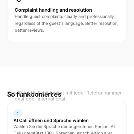
Complaint handling and resolution
Handle guest complaints clearly and professionally,
regardless of the guest's language. Better resolution,
better reviews.
Drei Schritte. Funktioniert mit jeder Telefonnummer
So funktioniert es
— lokal oder international.
1
AI Call öffnen und Sprache wählen
Wählen Sie die Sprache der angerufenen Person. AI
Call unterstützt 100+ Sprachen, einschließlich aller