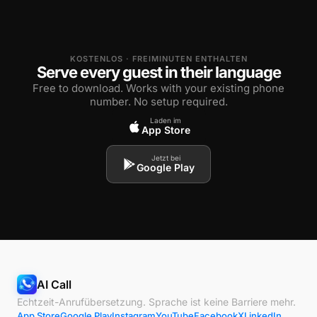
KOSTENLOS · FREIMINUTEN ENTHALTEN
Serve every guest in their language
Free to download. Works with your existing phone
number. No setup required.
Laden im
App Store
Jetzt bei
Google Play
AI Call
Echtzeit-Anrufübersetzung. Sprache ist keine Barriere mehr.
App Store
Google Play
Instagram
YouTube
Facebook
X
LinkedIn