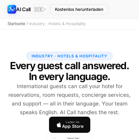
AI Call
🇩🇪
Kostenlos herunterladen
Startseite
Industry · Hotels & Hospitality
INDUSTRY · HOTELS & HOSPITALITY
Every guest call answered.
In every language.
International guests can call your hotel for
reservations, room requests, concierge services,
and support — all in their language. Your team
speaks English. AI Call handles the rest.
Laden im
App Store
Jetzt bei