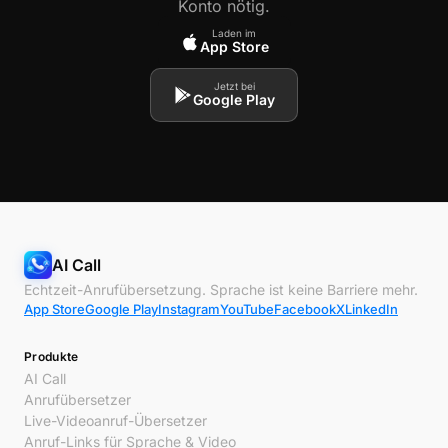
Konto nötig.
Laden im
App Store
Jetzt bei
Google Play
AI Call
Echtzeit-Anrufübersetzung. Sprache ist keine Barriere mehr.
App Store
Google Play
Instagram
YouTube
Facebook
X
LinkedIn
Produkte
AI Call
Anrufübersetzer
Live-Videoanruf-Übersetzer
Anruf-Links für Sprache & Video