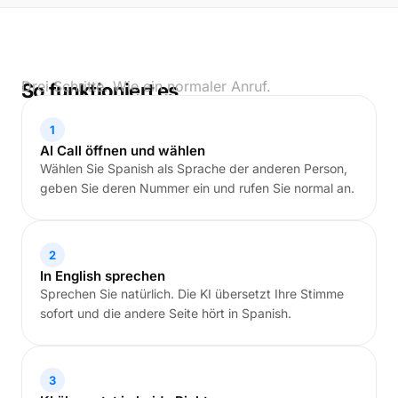
Drei Schritte. Wie ein normaler Anruf.
So funktioniert es
1
AI Call öffnen und wählen
Wählen Sie Spanish als Sprache der anderen Person,
geben Sie deren Nummer ein und rufen Sie normal an.
2
In English sprechen
Sprechen Sie natürlich. Die KI übersetzt Ihre Stimme
sofort und die andere Seite hört in Spanish.
3