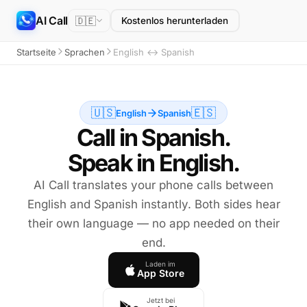
AI Call
🇩🇪
Kostenlos herunterladen
Startseite
Sprachen
English ↔ Spanish
🇺🇸
🇪🇸
English
Spanish
Call in Spanish.
Speak in English.
AI Call translates your phone calls between
English and Spanish instantly. Both sides hear
their own language — no app needed on their
end.
Laden im
App Store
Jetzt bei