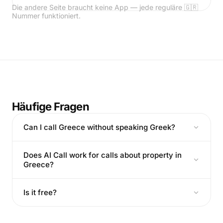
Die andere Seite braucht keine App — jede reguläre 🇬🇷
Nummer funktioniert.
Häufige Fragen
Can I call Greece without speaking Greek?
Does AI Call work for calls about property in
Greece?
Is it free?