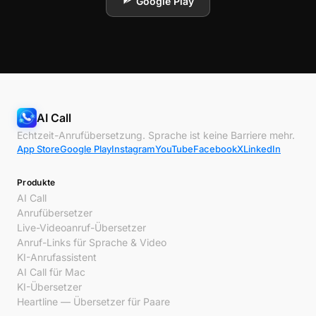
Google Play
AI Call
Echtzeit-Anrufübersetzung. Sprache ist keine Barriere mehr.
App Store
Google Play
Instagram
YouTube
Facebook
X
LinkedIn
Produkte
AI Call
Anrufübersetzer
Live-Videoanruf-Übersetzer
Anruf-Links für Sprache & Video
KI-Anrufassistent
AI Call für Mac
KI-Übersetzer
Heartline — Übersetzer für Paare