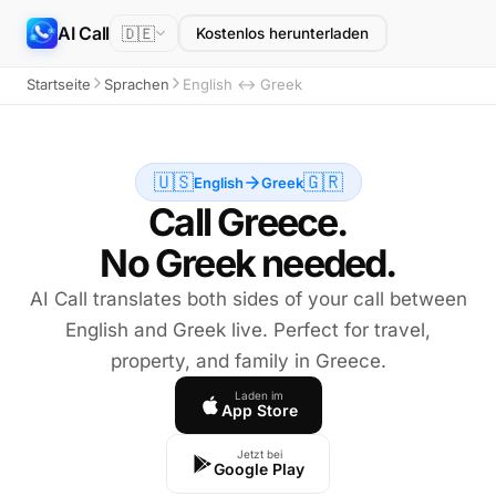
AI Call
🇩🇪
Kostenlos herunterladen
Startseite
Sprachen
English ↔ Greek
🇺🇸
🇬🇷
English
Greek
Call Greece.
No Greek needed.
AI Call translates both sides of your call between
English and Greek live. Perfect for travel,
property, and family in Greece.
Laden im
App Store
Jetzt bei
Google Play