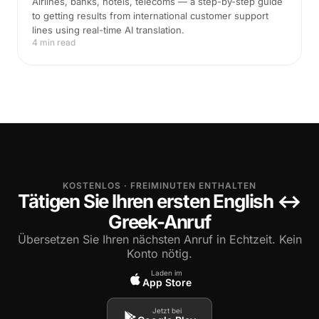
Airlines, banks, hotels, telecoms — a step-by-step guide
to getting results from international customer support
lines using real-time AI translation.
4 min read
KOSTENLOS · FREIMINUTEN ENTHALTEN
Tätigen Sie Ihren ersten English ↔
Greek-Anruf
Übersetzen Sie Ihren nächsten Anruf in Echtzeit. Kein
Konto nötig.
Laden im
App Store
Jetzt bei