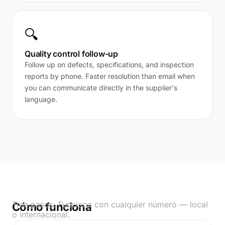
🔍
Quality control follow-up
Follow up on defects, specifications, and inspection
reports by phone. Faster resolution than email when
you can communicate directly in the supplier's
language.
Tres pasos. Funciona con cualquier número — local
Cómo funciona
o internacional.