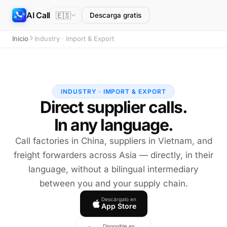
AI Call
🇪🇸
Descarga gratis
Inicio
Industry · Import & Export
INDUSTRY · IMPORT & EXPORT
Direct supplier calls.
In any language.
Call factories in China, suppliers in Vietnam, and
freight forwarders across Asia — directly, in their
language, without a bilingual intermediary
between you and your supply chain.
Descárgalo en
App Store
Disponible en