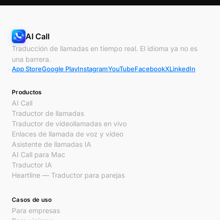
AI Call
Traducción de llamadas en tiempo real. El idioma ya no es
una barrera.
App Store
Google Play
Instagram
YouTube
Facebook
X
LinkedIn
Productos
AI Call
Traductor de llamadas
Traductor de videollamadas en vivo
Enlaces de llamada de voz y vídeo
Asistente de llamadas IA
AI Call para Mac
Traductor IA
Heartline — Traductor para parejas
Casos de uso
Para empresas