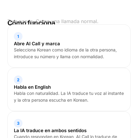
Tres pasos. Como una llamada normal.
Cómo funciona
1
Abre AI Call y marca
Selecciona Korean como idioma de la otra persona,
introduce su número y llama con normalidad.
2
Habla en English
Habla con naturalidad. La IA traduce tu voz al instante
y la otra persona escucha en Korean.
3
La IA traduce en ambos sentidos
Cuando responden en Korean, AI Call lo traduce de