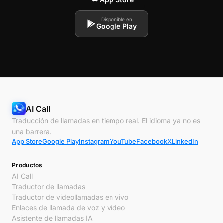
Disponible en
Google Play
AI Call
Traducción de llamadas en tiempo real. El idioma ya no es
una barrera.
App Store
Google Play
Instagram
YouTube
Facebook
X
LinkedIn
Productos
AI Call
Traductor de llamadas
Traductor de videollamadas en vivo
Enlaces de llamada de voz y vídeo
Asistente de llamadas IA