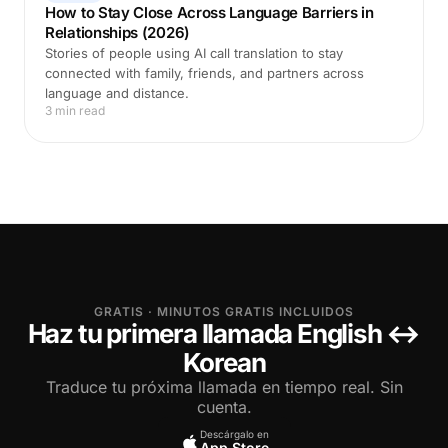
How to Stay Close Across Language Barriers in
Relationships (2026)
Stories of people using AI call translation to stay
connected with family, friends, and partners across
language and distance.
3 min read
GRATIS · MINUTOS GRATIS INCLUIDOS
Haz tu primera llamada English ↔
Korean
Traduce tu próxima llamada en tiempo real. Sin
cuenta.
Descárgalo en
App Store