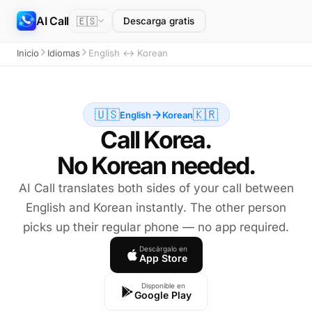
AI Call
🇪🇸
Descarga gratis
Inicio
Idiomas
English ↔ Korean
🇺🇸
🇰🇷
English
Korean
Call Korea.
No Korean needed.
AI Call translates both sides of your call between
English and Korean instantly. The other person
picks up their regular phone — no app required.
Descárgalo en
App Store
Disponible en
Google Play