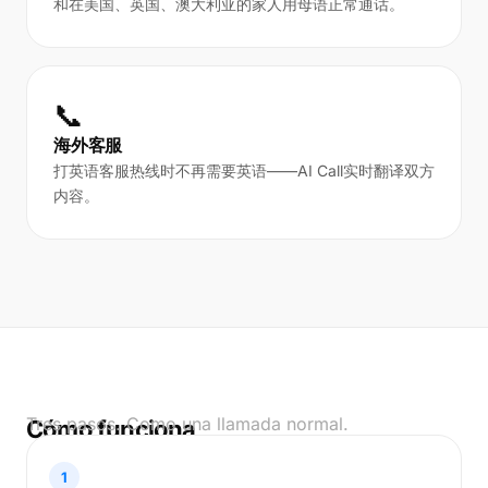
和在美国、英国、澳大利亚的家人用母语正常通话。
📞
海外客服
打英语客服热线时不再需要英语——AI Call实时翻译双方
内容。
Tres pasos. Como una llamada normal.
Cómo funciona
1