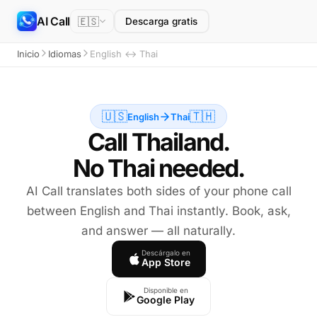
AI Call
🇪🇸
Descarga gratis
Inicio
Idiomas
English ↔ Thai
🇺🇸
🇹🇭
English
Thai
Call Thailand.
No Thai needed.
AI Call translates both sides of your phone call
between English and Thai instantly. Book, ask,
and answer — all naturally.
Descárgalo en
App Store
Disponible en
Google Play