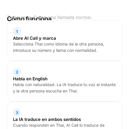
Tres pasos. Como una llamada normal.
Cómo funciona
1
Abre AI Call y marca
Selecciona Thai como idioma de la otra persona,
introduce su número y llama con normalidad.
2
Habla en English
Habla con naturalidad. La IA traduce tu voz al instante
y la otra persona escucha en Thai.
3
La IA traduce en ambos sentidos
Cuando responden en Thai, AI Call lo traduce de