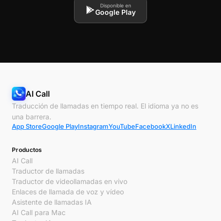
Disponible en
Google Play
AI Call
Traducción de llamadas en tiempo real. El idioma ya no es
una barrera.
App Store
Google Play
Instagram
YouTube
Facebook
X
LinkedIn
Productos
AI Call
Traductor de llamadas
Traductor de videollamadas en vivo
Enlaces de llamada de voz y vídeo
Asistente de llamadas IA
AI Call para Mac