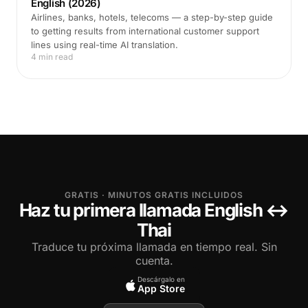
English (2026)
Airlines, banks, hotels, telecoms — a step-by-step guide
to getting results from international customer support
lines using real-time AI translation.
4 min read
GRATIS · MINUTOS GRATIS INCLUIDOS
Haz tu primera llamada English ↔
Thai
Traduce tu próxima llamada en tiempo real. Sin
cuenta.
Descárgalo en
App Store