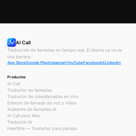
AI Call
Traducción de llamadas en tiempo real. El idioma ya no es
una barrera.
App Store
Google Play
Instagram
YouTube
Facebook
X
LinkedIn
Productos
AI Call
Traductor de llamadas
Traductor de videollamadas en vivo
Enlaces de llamada de voz y vídeo
Asistente de llamadas IA
AI Call para Mac
Traductor IA
Heartline — Traductor para parejas