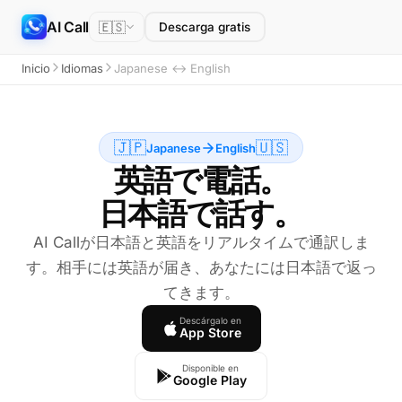
AI Call
🇪🇸
Descarga gratis
Inicio
Idiomas
Japanese ↔ English
🇯🇵
🇺🇸
Japanese
English
英語で電話。
日本語で話す。
AI Callが日本語と英語をリアルタイムで通訳しま
す。相手には英語が届き、あなたには日本語で返っ
てきます。
Descárgalo en
App Store
Disponible en
Google Play