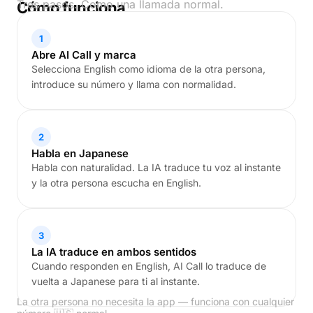
Tres pasos. Como una llamada normal.
Cómo funciona
1
Abre AI Call y marca
Selecciona English como idioma de la otra persona,
introduce su número y llama con normalidad.
2
Habla en Japanese
Habla con naturalidad. La IA traduce tu voz al instante
y la otra persona escucha en English.
3
La IA traduce en ambos sentidos
Cuando responden en English, AI Call lo traduce de
vuelta a Japanese para ti al instante.
La otra persona no necesita la app — funciona con cualquier