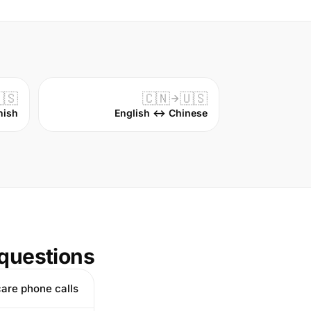
🇸
🇨🇳
🇺🇸
nish
English ↔ Chinese
uestions
care phone calls?