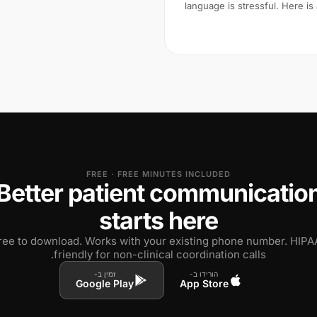
language is stressful. Here is 
FREE · FREE MINUTES INCLUDED
Better patient communicatio
starts here
ree to download. Works with your existing phone number. HIPA
friendly for non-clinical coordination calls.
הורידו ב-
זמין ב-
Google Play
App Store