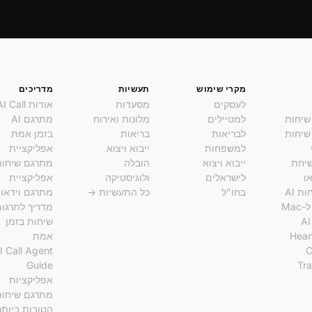
מקרי שימוש
תעשיות
מדריכים
לעסקים
מסעדות
אודות AI Call
שיחות
למטיילים
מלונות ואירוח
מתרגם AI
שיחות
לבריאות
בריאות
בזמן אמת
למשפחות
ייבוא ויצוא
אפליקציית
שיחת
ייבוא ויצוא
הובלה
מתרגם שיחות
או
לישראלים
ולוגיסטיקה
אפליקציית
ת AI
בחו"ל
כל התעשיות →
מתרגם וידאו
מדריך לתרגו
שיחות בזמן
Hear
אמת
I Call Agent
C
Guide
Tra
אפליקציות
מתרגם שיחות
הטובות ביותר