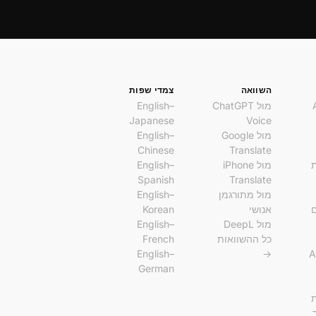
השוואה
צמדי שפות
מול ChatGPT
English–
Japanese
Voice
מול Google
English–
Chinese
Translate
מול iPhone
English–
Spanish
Translate
מול מתורגמן
English–
ם
אנושי
Korean
מול DeepL
English–
כל ההשוואות
French
English–
→
A
German