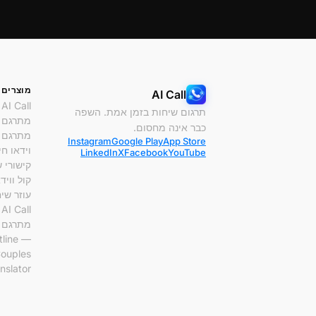
מוצרים
AI Call
AI Call
תרגום שיחות בזמן אמת. השפה
מתרגם 
כבר אינה מחסום.
מתרגם 
Instagram
Google Play
App Store
וידאו חי
LinkedIn
X
Facebook
YouTube
קישורי 
קול וויד
עוזר שיחו
AI Call ל-Mac
מתרגם AI
tline —
ouples
nslator