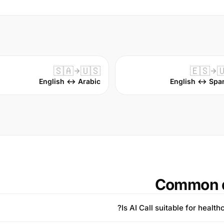
🇸🇦
🇺🇸
🇪🇸

English ↔ Arabic
English ↔ Spa
Common q
Is AI Call suitable for health