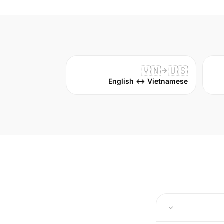
🇻🇳
🇺🇸
English ↔ Vietnamese