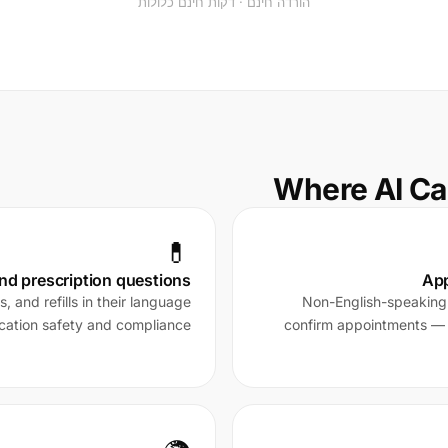
הורדה חינם · דקות חינם כלולות
Where AI Cal
💊
nd prescription questions
App
, and refills in their language
Non-English-speaking p
ication safety and compliance.
confirm appointments — 