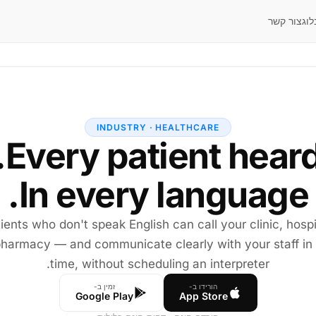
לוג
צור קשר
INDUSTRY · HEALTHCARE
In every language.
ients who don't speak English can call your clinic, hospi
pharmacy — and communicate clearly with your staff in 
time, without scheduling an interpreter.
הורידו ב-
זמין ב-
Google Play
App Store