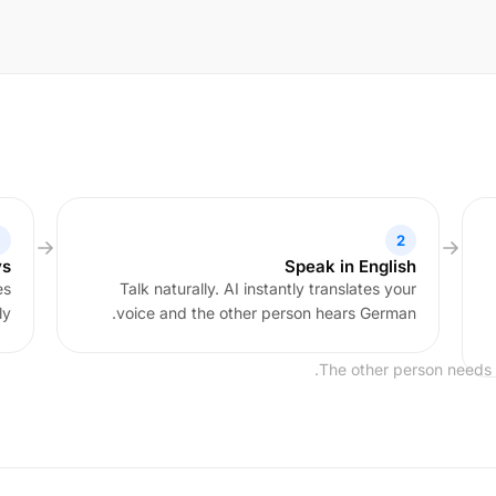
2
ys
Speak in English
es
Talk naturally. AI instantly translates your
y.
voice and the other person hears German.
The other person needs