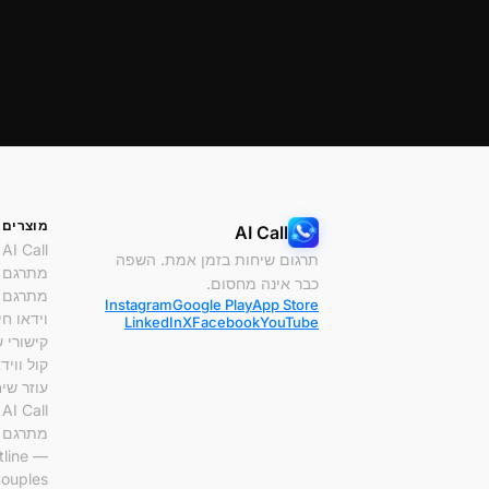
מוצרים
AI Call
AI Call
תרגום שיחות בזמן אמת. השפה
מתרגם 
כבר אינה מחסום.
מתרגם 
Instagram
Google Play
App Store
וידאו חי
LinkedIn
X
Facebook
YouTube
קישורי 
קול וויד
עוזר שיחו
AI Call ל-Mac
מתרגם AI
tline —
ouples