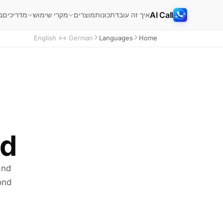
AI Call
איך זה עובד
תכונות
מדריכים
ב
מוצרים
מקרי שימוש
English ↔ German
Languages
Home
d.
and
ond