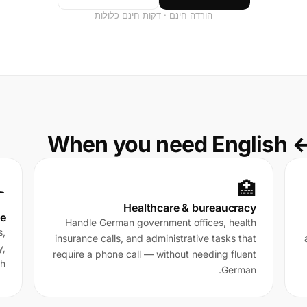
הורדה חינם · דקות חינם כלולות
When you need English 
🏥
️
Healthcare & bureaucracy
pe
Handle German government offices, health
s,
insurance calls, and administrative tasks that
y,
require a phone call — without needing fluent
h.
German.