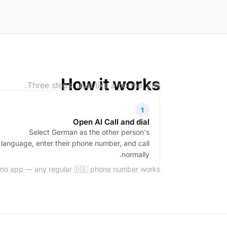
How it works
Three steps. Just like a normal call.
1
Open AI Call and dial
Select German as the other person's
language, enter their phone number, and call
normally.
 no app — any regular 🇩🇪 phone number works.