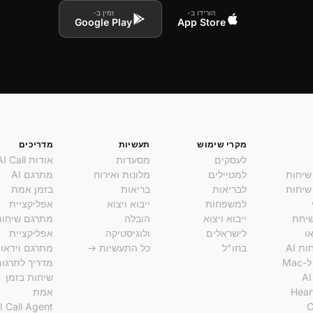
הורידו ב-
זמין ב-
Google Play
App Store
מקרי שימוש
תעשיות
מדריכים
לעסקים
מסעדות
אודות AI Call
שיחות
למטיילים
מלונות ואירוח
מתרגם AI
שיחות
לבריאות
בריאות
בזמן אמת
למשפחות
ייבוא ויצוא
אפליקציית
שיחת
ייבוא ויצוא
הובלה
מתרגם שיחות
או
לישראלים
ולוגיסטיקה
אפליקציית
ת AI
בחו"ל
כל התעשיות →
מתרגם וידאו
מדריך לתרגו
שיחות בזמן
Hear
אמת
I Call Agent
C