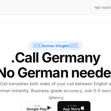
לוג
צור קשר
🇩🇪
🇺🇸
German
English
No German neede
 Call translates both sides of your call between English 
rman instantly. Business-grade accuracy, sub-0.5-sec
latency.
הורידו ב-
זמין ב-
Google Play
App Store