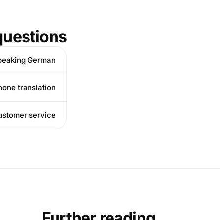
uestions
peaking German?
one translation?
customer service?
Further reading