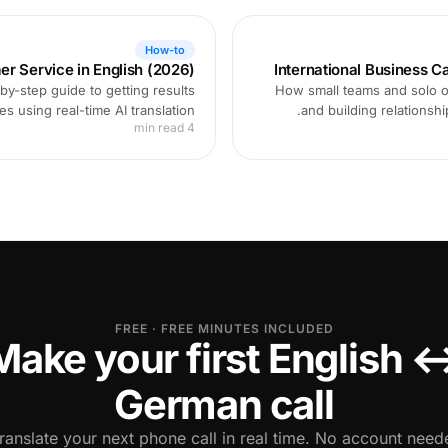
How-to
er Service in English (2026)
International Business C
by-step guide to getting results
How small teams and solo o
s using real-time AI translation.
and building relationshi
4 min read
FREE · FREE MINUTES INCLUDED
Make your first English 
German call
ranslate your next phone call in real time. No account neede