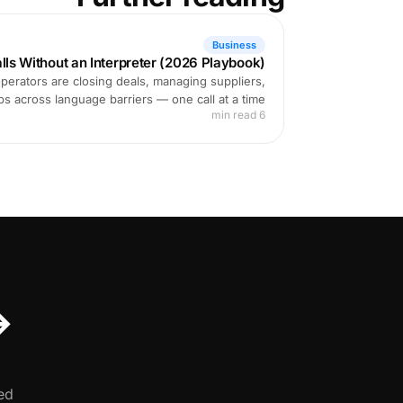
Business
alls Without an Interpreter (2026 Playbook)
perators are closing deals, managing suppliers,
ps across language barriers — one call at a time.
6 min read
↔
d.