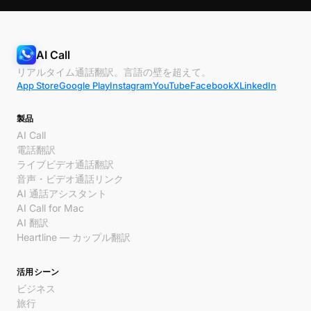
AI Call
リアルタイム通話翻訳。言語の壁を超えて。
App Store
Google Play
Instagram
YouTube
Facebook
X
LinkedIn
製品
AI Call
電話翻訳
ライブビデオ通話翻訳
音声・ビデオ通話リンク
AI 通話アシスタント
AI Call for Mac
AI 翻訳
Heartline — カップル翻訳
活用シーン
ビジネス
旅行