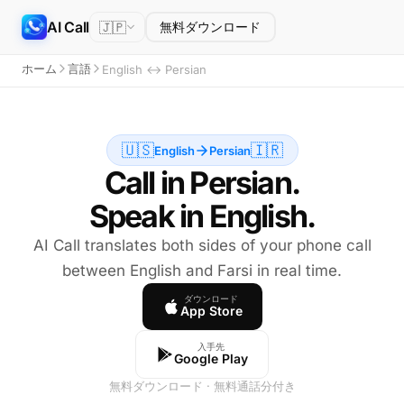
AI Call
🇯🇵
無料ダウンロード
ホーム
言語
English ↔ Persian
🇺🇸
🇮🇷
English
Persian
Call in Persian.
Speak in English.
AI Call translates both sides of your phone call
between English and Farsi in real time.
ダウンロード
App Store
入手先
Google Play
無料ダウンロード · 無料通話分付き