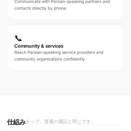
Communicate with Persian-speaking partners and
contacts directly by phone.
📞
Community & services
Reach Persian-speaking service providers and
community organizations confidently.
仕組み
3 つのステップ。普通の通話と同じです。