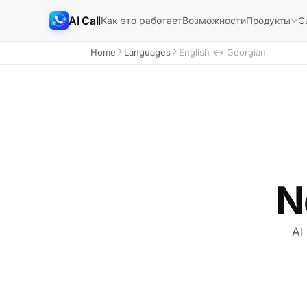
AI Call
Как это работает
Возможности
Продукты
С
Home
Languages
English ↔ Georgian
N
AI