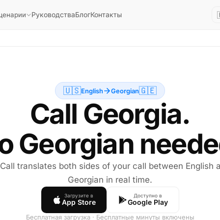
Руководства
Блог
Контакты
ценарии
🇺🇸
🇬🇪
English
Georgian
Call Georgia.
o Georgian neede
 Call translates both sides of your call between English 
Georgian in real time.
Загрузите в
Доступно в
App Store
Google Play
Бесплатная загрузка · Бесплатные минуты включены