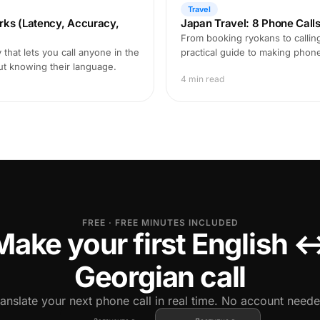
Travel
rks (Latency, Accuracy,
Japan Travel: 8 Phone Call
From booking ryokans to calling
that lets you call anyone in the
practical guide to making phon
ut knowing their language.
4 min read
FREE · FREE MINUTES INCLUDED
Make your first English 
Georgian call
ranslate your next phone call in real time. No account neede