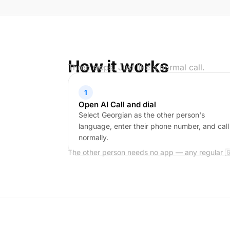
How it works
Three steps. Just like a normal call.
1
Open AI Call and dial
Select Georgian as the other person's
language, enter their phone number, and call
normally.
The other person needs no app — any regular 