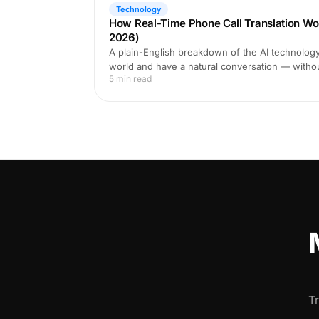
Technology
How Real-Time Phone Call Translation Wo
2026)
A plain-English breakdown of the AI technology 
world and have a natural conversation — witho
5 min read
T