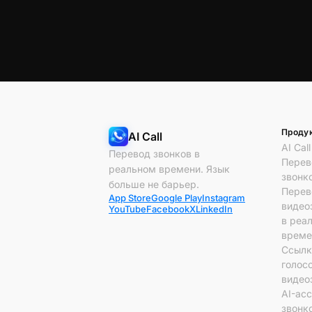
Проду
AI Call
AI Call
Перевод звонков в
Перев
реальном времени. Язык
звонк
больше не барьер.
Перев
App Store
Google Play
Instagram
видео
YouTube
Facebook
X
LinkedIn
в реа
време
Ссылк
голос
видео
AI-ас
звонк