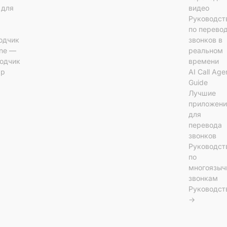
l для
видео
Руководст
по перево
одчик
звонков в
ine —
реальном
одчик
времени
ар
AI Call Age
Guide
Лучшие
приложени
для
перевода
звонков
Руководст
по
многоязы
звонкам
Руководст
→