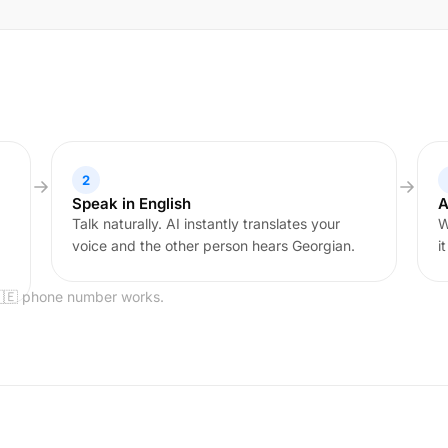
2
Speak in English
A
Talk naturally. AI instantly translates your
W
voice and the other person hears Georgian.
i
🇬🇪 phone number works.