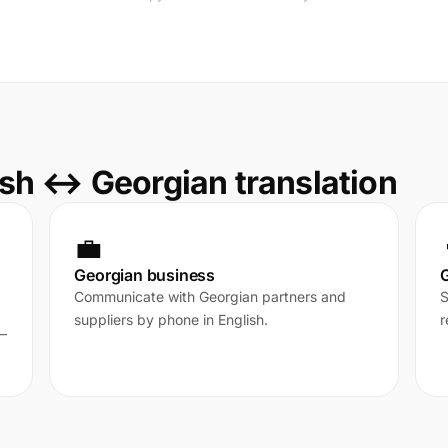
sh ↔ Georgian translation
💼
Georgian business
G
Communicate with Georgian partners and
S
suppliers by phone in English.
r
 —