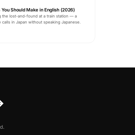
s You Should Make in English (2026)
 the lost-and-found at a train station — a
e calls in Japan without speaking Japanese.
↔
d.