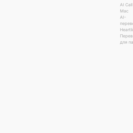
AI Cal
Mac
AI-
перев
Heartl
Перев
для п