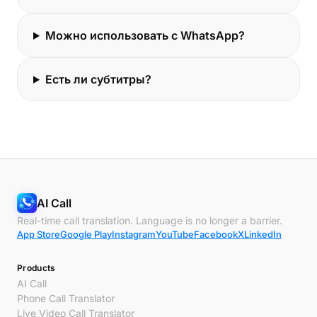
Можно использовать с WhatsApp?
Есть ли субтитры?
AI Call
Real-time call translation. Language is no longer a barrier.
App Store
Google Play
Instagram
YouTube
Facebook
X
LinkedIn
Products
AI Call
Phone Call Translator
Live Video Call Translator