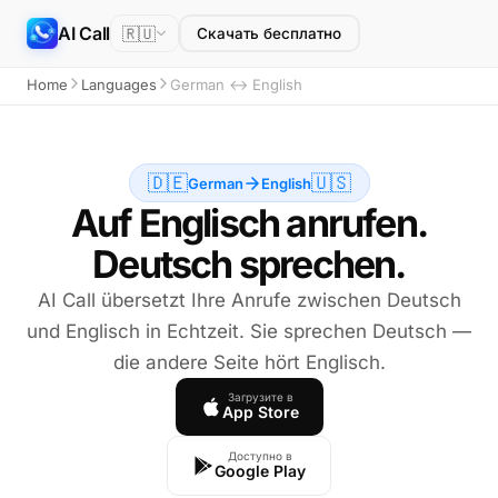
AI Call
🇷🇺
Скачать бесплатно
Home
Languages
German ↔ English
🇩🇪
🇺🇸
German
English
Auf Englisch anrufen.
Deutsch sprechen.
AI Call übersetzt Ihre Anrufe zwischen Deutsch
und Englisch in Echtzeit. Sie sprechen Deutsch —
die andere Seite hört Englisch.
Загрузите в
App Store
Доступно в
Google Play