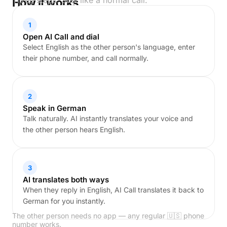
Three steps. Just like a normal call.
How it works
1
Open AI Call and dial
Select English as the other person's language, enter
their phone number, and call normally.
2
Speak in German
Talk naturally. AI instantly translates your voice and
the other person hears English.
3
AI translates both ways
When they reply in English, AI Call translates it back to
German for you instantly.
The other person needs no app — any regular 🇺🇸 phone
number works.