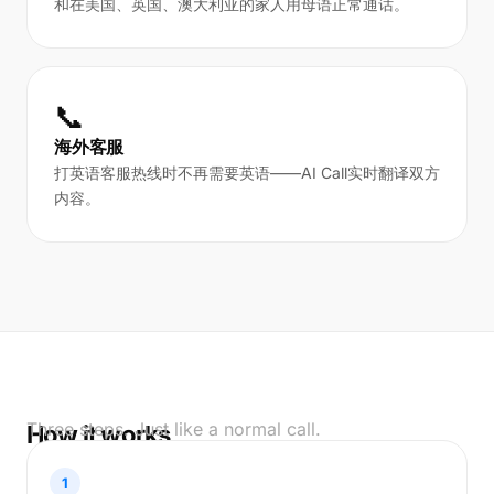
和在美国、英国、澳大利亚的家人用母语正常通话。
📞
海外客服
打英语客服热线时不再需要英语——AI Call实时翻译双方
内容。
Three steps. Just like a normal call.
How it works
1